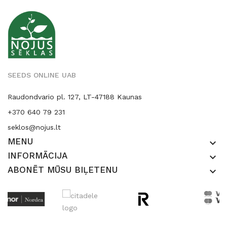
SEEDS ONLINE UAB
Raudondvario pl. 127, LT-47188 Kaunas
+370 640 79 231
seklos@nojus.lt
MENU
keyboard_arrow_down
INFORMĀCIJA
keyboard_arrow_down
ABONĒT MŪSU BIĻETENU
keyboard_arrow_down