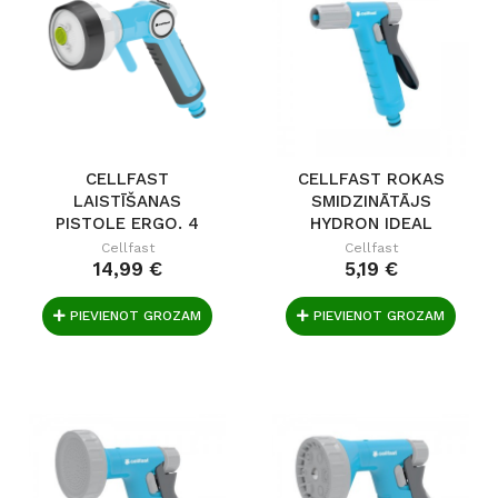
CELLFAST
CELLFAST ROKAS
LAISTĪŠANAS
SMIDZINĀTĀJS
PISTOLE ERGO. 4
HYDRON IDEAL
POZĪCIJAS
Cellfast
Cellfast
14,99 €
5,19 €
PIEVIENOT GROZAM
PIEVIENOT GROZAM