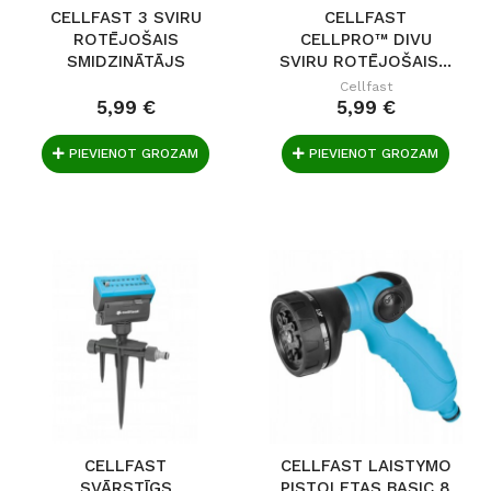
CELLFAST 3 SVIRU
CELLFAST
ROTĒJOŠAIS
CELLPRO™ DIVU
SMIDZINĀTĀJS
SVIRU ROTĒJOŠAIS...
CELLPRO™
Cellfast
5,99 €
5,99 €
PIEVIENOT GROZAM
PIEVIENOT GROZAM
CELLFAST
CELLFAST LAISTYMO
SVĀRSTĪGS
PISTOLETAS BASIC 8