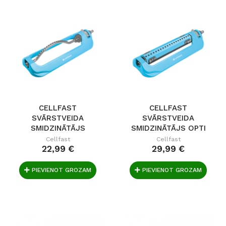
CELLFAST
CELLFAST
SVĀRSTVEIDA
SVĀRSTVEIDA
SMIDZINĀTĀJS
SMIDZINĀTĀJS OPTI
TURBO IDEAL
IDEAL
Cellfast
Cellfast
22,99 €
29,99 €
PIEVIENOT GROZAM
PIEVIENOT GROZAM