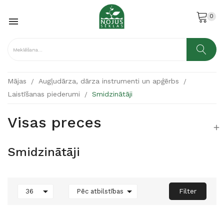
0

Mājas
Augļudārza, dārza instrumenti un apģērbs
Laistīšanas piederumi
Smidzinātāji
Visas preces

Smidzinātāji


Filter
36
Pēc atbilstības