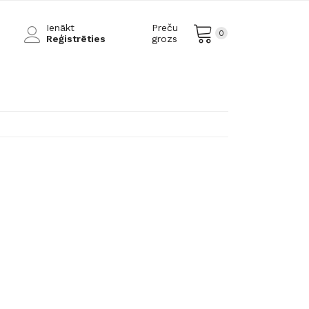
Ienākt
Preču
0
Reģistrēties
grozs