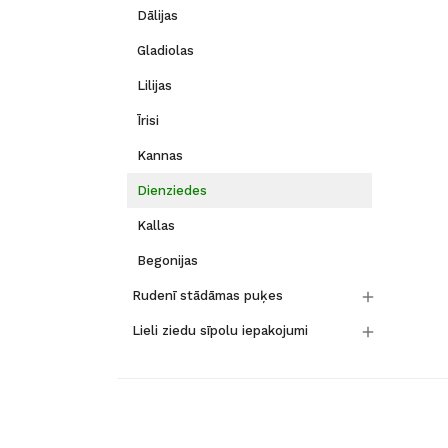
Dālijas
Gladiolas
Lilijas
Īrisi
Kannas
Dienziedes
Kallas
Begonijas

Rudenī stādāmas puķes

Lieli ziedu sīpolu iepakojumi