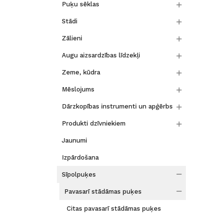

Puķu sēklas

Stādi

Zālieni

Augu aizsardzības līdzekļi

Zeme, kūdra

Mēslojums

Dārzkopības instrumenti un apģērbs

Produkti dzīvniekiem
Jaunumi
Izpārdošana

Sīpolpuķes

Pavasarī stādāmas puķes
Citas pavasarī stādāmas puķes