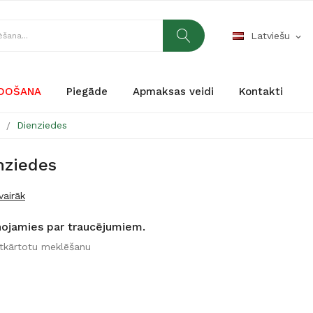
Latviešu
expand_more
RDOŠANA
Piegāde
Apmaksas veidi
Kontakti
s
Dienziedes
nziedes
vairāk
nojamies par traucējumiem.
atkārtotu meklēšanu