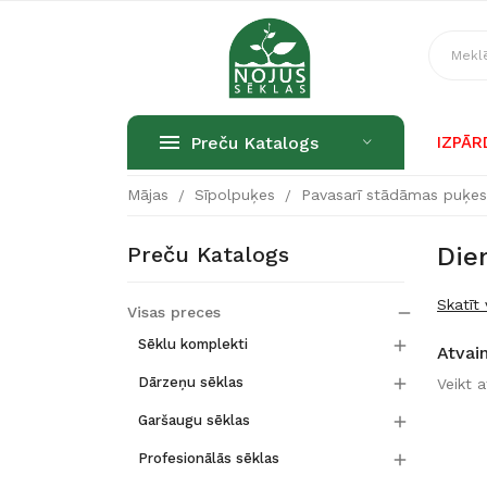
Preču Katalogs
IZPĀ
Mājas
Sīpolpuķes
Pavasarī stādāmas puķe
Preču Katalogs
Die
Skatīt 
Visas preces


Sēklu komplekti
Atvai

Dārzeņu sēklas
Veikt 

Garšaugu sēklas

Profesionālās sēklas