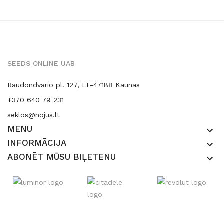
SEEDS ONLINE UAB
Raudondvario pl. 127, LT-47188 Kaunas
+370 640 79 231
seklos@nojus.lt
MENU
keyboard_arrow_down
INFORMĀCIJA
keyboard_arrow_down
ABONĒT MŪSU BIĻETENU
keyboard_arrow_down