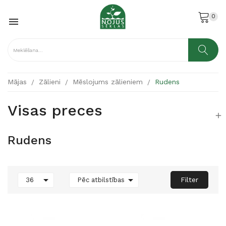
0

Mājas
Zālieni
Mēslojums zālieniem
Rudens
Visas preces

Rudens


Filter
36
Pēc atbilstības