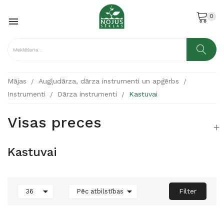
0

Mājas
Augļudārza, dārza instrumenti un apģērbs
Instrumenti
Dārza instrumenti
Kastuvai
Visas preces

Kastuvai


Filter
36
Pēc atbilstības