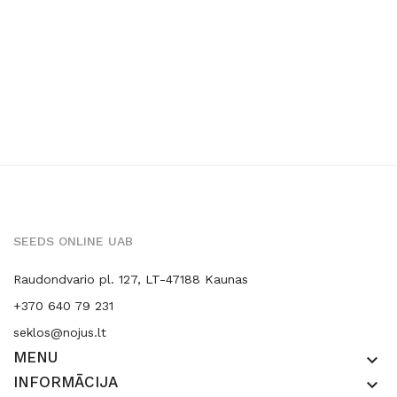
SEEDS ONLINE UAB
Raudondvario pl. 127, LT-47188 Kaunas
+370 640 79 231
seklos@nojus.lt
MENU
keyboard_arrow_down
INFORMĀCIJA
keyboard_arrow_down