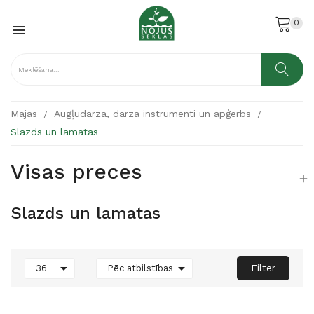
0

Mājas
Augļudārza, dārza instrumenti un apģērbs
Slazds un lamatas
Visas preces

Slazds un lamatas


Filter
36
Pēc atbilstības