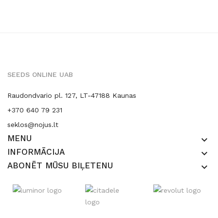
SEEDS ONLINE UAB
Raudondvario pl. 127, LT-47188 Kaunas
+370 640 79 231
seklos@nojus.lt
MENU
keyboard_arrow_down
INFORMĀCIJA
keyboard_arrow_down
ABONĒT MŪSU BIĻETENU
keyboard_arrow_down