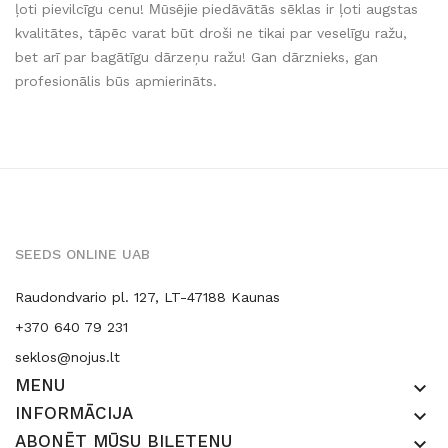
ļoti pievilcīgu cenu!
Mūsējie
piedāvātās sēklas ir ļoti augstas
kvalitātes, tāpēc varat būt droši ne tikai par veselīgu ražu,
bet arī par bagātīgu dārzeņu ražu! Gan dārznieks, gan
profesionālis būs apmierināts.
SEEDS ONLINE UAB
Raudondvario pl. 127, LT-47188 Kaunas
+370 640 79 231
seklos@nojus.lt
MENU
keyboard_arrow_down
INFORMĀCIJA
keyboard_arrow_down
ABONĒT MŪSU BIĻETENU
keyboard_arrow_down