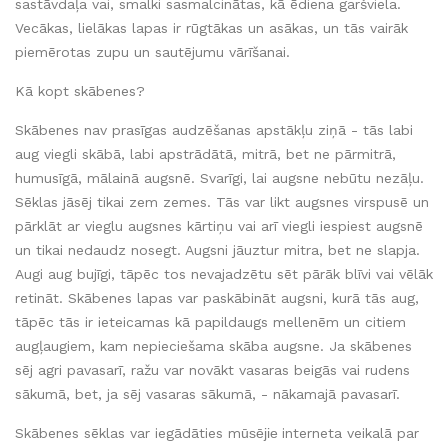
sastāvdaļa vai, smalki sasmalcinātas, kā ēdiena garšviela.
Vecākas, lielākas lapas ir rūgtākas un asākas, un tās vairāk
piemērotas zupu un sautējumu vārīšanai.
Kā kopt skābenes?
Skābenes nav prasīgas audzēšanas apstākļu ziņā - tās labi
aug viegli skābā, labi apstrādātā, mitrā, bet ne pārmitrā,
humusīgā, mālainā augsnē. Svarīgi, lai augsne nebūtu nezāļu.
Sēklas jāsēj tikai zem zemes. Tās var likt augsnes virspusē un
pārklāt ar vieglu augsnes kārtiņu vai arī viegli iespiest augsnē
un tikai nedaudz nosegt. Augsni jāuztur mitra, bet ne slapja.
Augi aug bujīgi, tāpēc tos nevajadzētu sēt pārāk blīvi vai vēlāk
retināt. Skābenes lapas var paskābināt augsni, kurā tās aug,
tāpēc tās ir ieteicamas kā papildaugs mellenēm un citiem
augļaugiem, kam nepieciešama skāba augsne. Ja skābenes
sēj agri pavasarī, ražu var novākt vasaras beigās vai rudens
sākumā, bet, ja sēj vasaras sākumā, - nākamajā pavasarī.
Skābenes sēklas var iegādāties m
ūsējie
interneta veikalā par