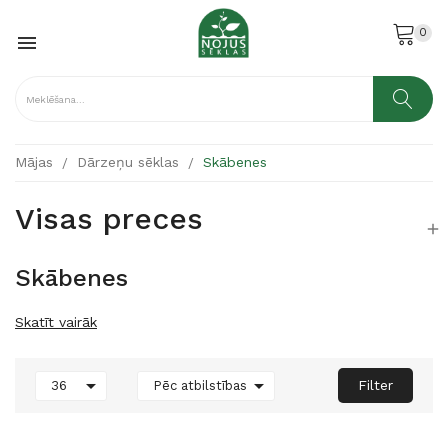
0

Mājas
Dārzeņu sēklas
Skābenes
Visas preces

Skābenes
Skatīt vairāk


Filter
36
Pēc atbilstības