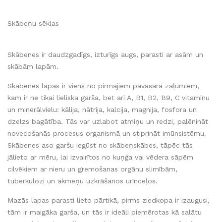
Skābeņu sēklas
Skābenes ir daudzgadīgs, izturīgs augs, parasti ar asām un
skābām lapām.
Skābenes lapas ir viens no pirmajiem pavasara zaļumiem,
kam ir ne tikai lieliska garša, bet arī A, B1, B2, B9, C vitamīnu
un minerālvielu: kālija, nātrija, kalcija, magnija, fosfora un
dzelzs bagātība. Tās var uzlabot atmiņu un redzi, palēnināt
novecošanās procesus organismā un stiprināt imūnsistēmu.
Skābenes aso garšu iegūst no skābeņskābes, tāpēc tās
jālieto ar mēru, lai izvairītos no kuņģa vai vēdera sāpēm
cilvēkiem ar nieru un gremošanas orgānu slimībām,
tuberkulozi un akmeņu uzkrāšanos urīnceļos.
Mazās lapas parasti lieto pārtikā, pirms ziedkopa ir izaugusi,
tām ir maigāka garša, un tās ir ideāli piemērotas kā salātu