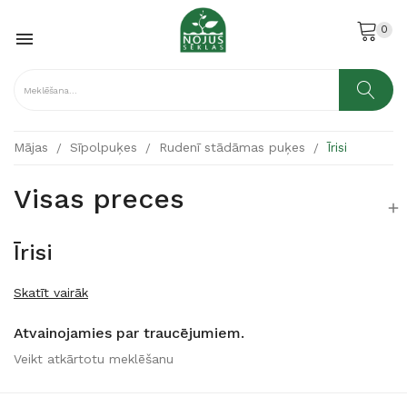
0

Mājas
Sīpolpuķes
Rudenī stādāmas puķes
Īrisi
Visas preces

Īrisi
Skatīt vairāk
Atvainojamies par traucējumiem.
Veikt atkārtotu meklēšanu