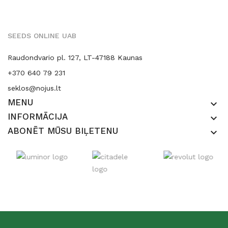
SEEDS ONLINE UAB
Raudondvario pl. 127, LT-47188 Kaunas
+370 640 79 231
seklos@nojus.lt
MENU
keyboard_arrow_down
INFORMĀCIJA
keyboard_arrow_down
ABONĒT MŪSU BIĻETENU
keyboard_arrow_down