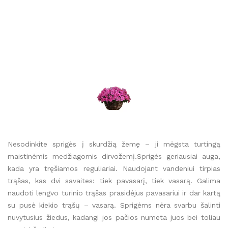
Nesodinkite sprigės į skurdžią žemę – ji mėgsta turtingą
maistinėmis medžiagomis dirvožemį.Sprigės geriausiai auga,
kada yra tręšiamos reguliariai. Naudojant vandeniui tirpias
trąšas, kas dvi savaites: tiek pavasarį, tiek vasarą. Galima
naudoti lengvo turinio trąšas prasidėjus pavasariui ir dar kartą
su pusė kiekio trąšų – vasarą. Sprigėms nėra svarbu šalinti
nuvytusius žiedus, kadangi jos pačios numeta juos bei toliau