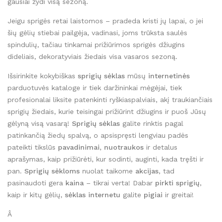
gausiai žydi visą sezoną.
Jeigu sprigės retai laistomos – pradeda kristi jų lapai, o jei
šių gėlių stiebai pailgėja, vadinasi, joms trūksta saulės
spindulių, tačiau tinkamai prižiūrimos sprigės džiugins
dideliais, dekoratyviais žiedais visa vasaros sezoną.
Išsirinkite kokybiškas
sprigių sėklas
mūsų
internetinės
parduotuvės kataloge ir tiek daržininkai mėgėjai, tiek
profesionalai liksite patenkinti ryškiaspalviais, akį traukiančiais
sprigių žiedais, kurie teisingai prižiūrint džiugins ir puoš Jūsų
gėlyną visą vasarą!
Sprigių sėklas
galite rinktis pagal
patinkančią žiedų spalvą, o apsispręsti lengviau padės
pateikti tikslūs
pavadinimai
,
nuotraukos
ir detalus
aprašymas, kaip prižiūrėti, kur sodinti, auginti, kada tręšti ir
pan.
Sprigių sėkloms
nuolat taikome
akcijas
, tad
pasinaudoti gera
kaina
– tikrai verta! Dabar
pirkti sprigių
,
kaip ir kitų gėlių,
sėklas internetu
galite
pigiai
ir greitai!
Â