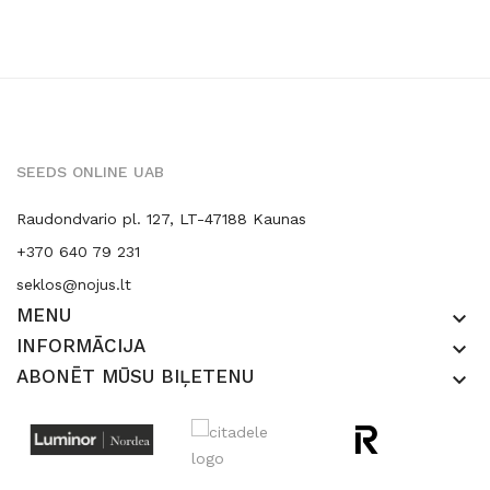
SEEDS ONLINE UAB
Raudondvario pl. 127, LT-47188 Kaunas
+370 640 79 231
seklos@nojus.lt
MENU
keyboard_arrow_down
INFORMĀCIJA
keyboard_arrow_down
ABONĒT MŪSU BIĻETENU
keyboard_arrow_down