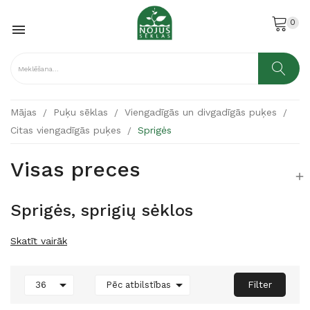
0

Mājas
Puķu sēklas
Viengadīgās un divgadīgās puķes
Citas viengadīgās puķes
Sprigės
Visas preces

Sprigės, sprigių sėklos
Skatīt vairāk


Filter
36
Pēc atbilstības