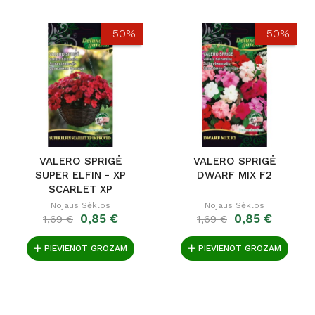
-50%
-50%
VALERO SPRIGĖ
VALERO SPRIGĖ
SUPER ELFIN - XP
DWARF MIX F2
SCARLET XP
IMPROVED
Nojaus Sėklos
Nojaus Sėklos
0,85 €
0,85 €
1,69 €
1,69 €
PIEVIENOT GROZAM
PIEVIENOT GROZAM