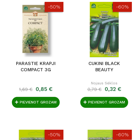
-50%
-60%
PARASTIE KRAPJI
CUKINI BLACK
COMPACT 3G
BEAUTY
Nojaus Sėklos
0,85 €
0,32 €
1,69 €
0,79 €
PIEVIENOT GROZAM
PIEVIENOT GROZAM
-50%
-60%