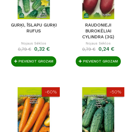
GURĶI, ĪSLAPU GURĶI
RAUDONIEJI
RUFUS
BUROKĖLIAI
CYLINDRA (3G)
Nojaus Sėklos
Nojaus Sėklos
0,32 €
0,24 €
0,79 €
0,79 €
PIEVIENOT GROZAM
PIEVIENOT GROZAM
-60%
-50%