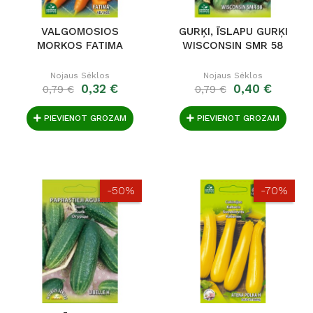
VALGOMOSIOS
GURĶI, ĪSLAPU GURĶI
MORKOS FATIMA
WISCONSIN SMR 58
Nojaus Sėklos
Nojaus Sėklos
0,32 €
0,40 €
0,79 €
0,79 €
PIEVIENOT GROZAM
PIEVIENOT GROZAM
-50%
-70%