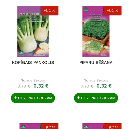
-60%
-60%
KOPĪGAIS PANKOLIS
PIPARU SĒŠANA
Nojaus Sėklos
Nojaus Sėklos
0,32 €
0,32 €
0,79 €
0,79 €
PIEVIENOT GROZAM
PIEVIENOT GROZAM
-50%
-50%