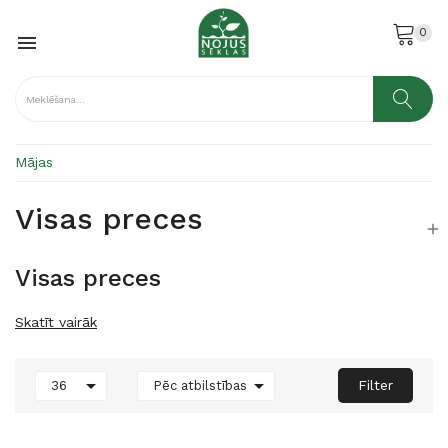
0

Mājas
Visas preces

Visas preces
Skatīt vairāk


Filter
36
Pēc atbilstības