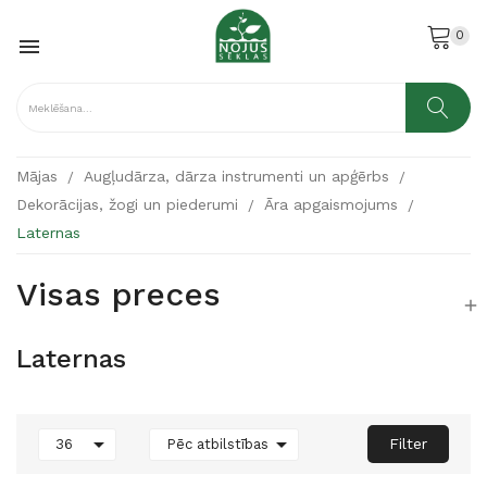
0

Mājas
Augļudārza, dārza instrumenti un apģērbs
Dekorācijas, žogi un piederumi
Āra apgaismojums
Laternas
Visas preces

Laternas


Filter
36
Pēc atbilstības