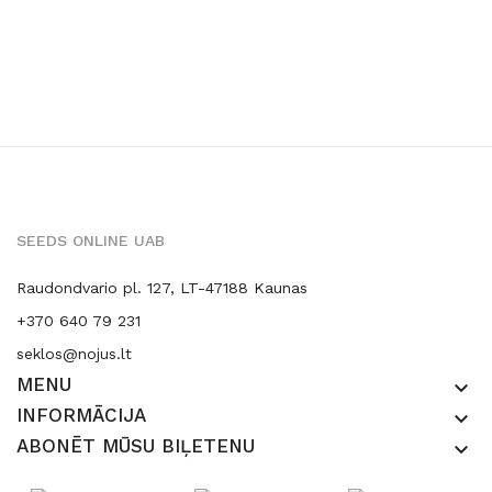
SEEDS ONLINE UAB
Raudondvario pl. 127, LT-47188 Kaunas
+370 640 79 231
seklos@nojus.lt
MENU
keyboard_arrow_down
INFORMĀCIJA
keyboard_arrow_down
ABONĒT MŪSU BIĻETENU
keyboard_arrow_down