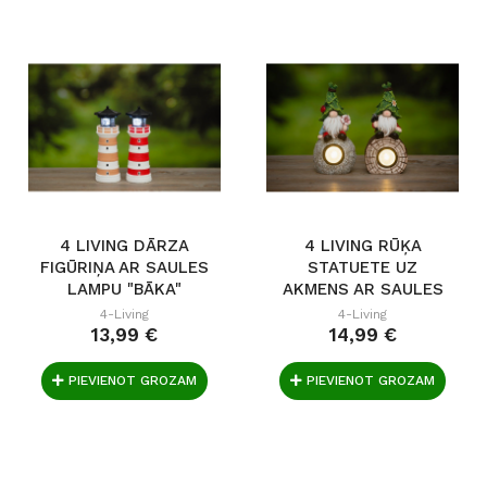
4 LIVING DĀRZA
4 LIVING RŪĶA
FIGŪRIŅA AR SAULES
STATUETE UZ
LAMPU "BĀKA"
AKMENS AR SAULES
LAMPU.
4-Living
4-Living
13,99 €
14,99 €
PIEVIENOT GROZAM
PIEVIENOT GROZAM