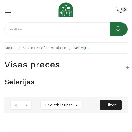
0

Mājas
Sēklas profesionāļiem
Selerijas
Visas preces

Selerijas


Filter
36
Pēc atbilstības