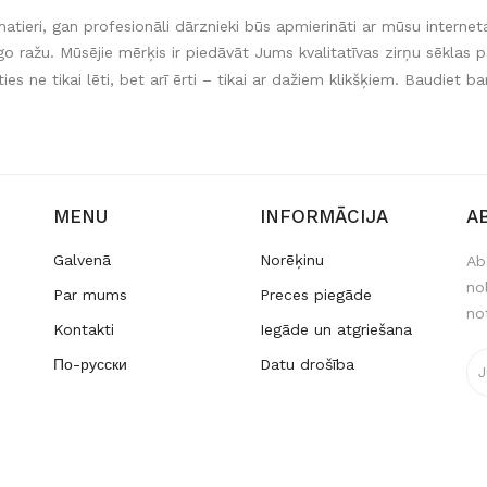
atieri, gan profesionāli dārznieki būs apmierināti ar mūsu intern
go ražu. M
mērķis ir piedāvāt Jums kvalitatīvas zirņu sēklas p
ūsējie
ies ne tikai lēti, bet arī ērti – tikai ar dažiem klikšķiem. Baudiet 
MENU
INFORMĀCIJA
A
Galvenā
Norēķinu
Ab
no
Par mums
Preces piegāde
no
Kontakti
Iegāde un atgriešana
По-русски
Datu drošība