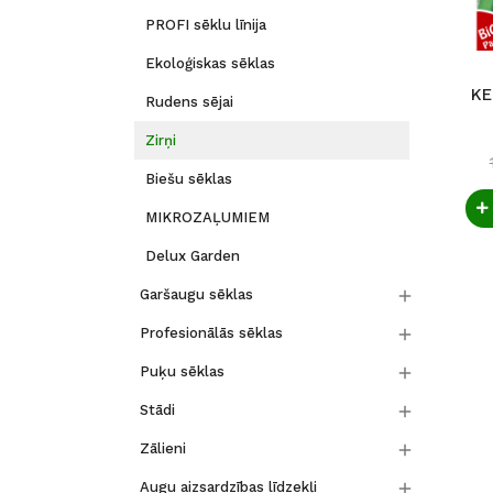
PROFI sēklu līnija
Ekoloģiskas sēklas
KE
Rudens sējai
Zirņi
Biešu sēklas
MIKROZAĻUMIEM
Delux Garden

Garšaugu sēklas

Profesionālās sēklas

Puķu sēklas

Stādi

Zālieni

Augu aizsardzības līdzekļi