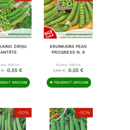
KAINO ZIRŅU
KRUNKAINS PEAS
KANTĀTE
PROGRESS N. 9
jaus Sėklos
Nojaus Sėklos
0,55 €
0,55 €
 €
1,09 €
VIENOT GROZAM
PIEVIENOT GROZAM
-50%
-50%