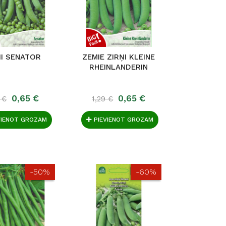
ŅI SENATOR
ZEMIE ZIRŅI KLEINE
RHEINLANDERIN
0,65 €
0,65 €
 €
1,29 €
VIENOT GROZAM
PIEVIENOT GROZAM
-50%
-60%