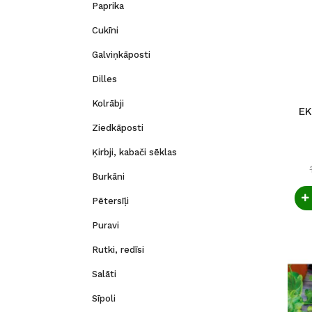
Paprika
Cukīni
Galviņkāposti
Dilles
Kolrābji
EK
Ziedkāposti
Ķirbji, kabači sēklas
Burkāni
Pētersīļi
Puravi
Rutki, redīsi
Salāti
Sīpoli