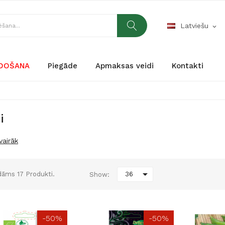
Latviešu
expand_more
RDOŠANA
Piegāde
Apmaksas veidi
Kontakti
i
vairāk

āms 17 Produkti.
36
Show:
-50%
-50%