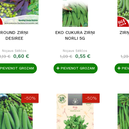
ROUND ZIRŅI
EKO CUKURA ZIRŅI
ZIR
DESIREE
NORLI 5G
Nojaus Sėklos
Nojaus Sėklos
0,60 €
0,55 €
1,19 €
1,09 €
1,29
PIEVIENOT GROZAM
PIEVIENOT GROZAM
PIE
-50%
-50%