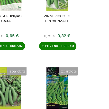
STA PUPIŅAS
ZIRŅI PICCOLO
SAXA
PROVENZALE
0,65 €
0,32 €
 €
0,79 €
VIENOT GROZAM
PIEVIENOT GROZAM
Izpārdots
Izpārdots