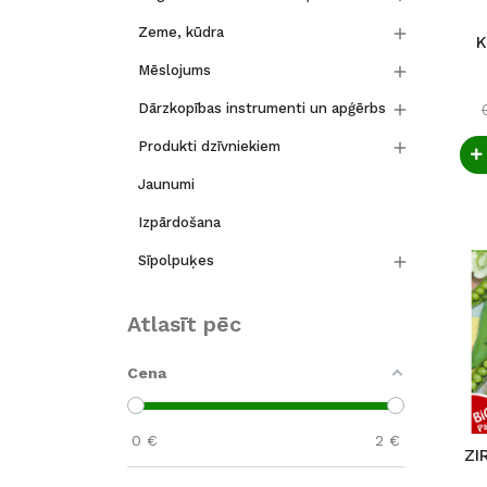

Zeme, kūdra
K

Mēslojums

Dārzkopības instrumenti un apģērbs

Produkti dzīvniekiem
Jaunumi
Izpārdošana

Sīpolpuķes
Atlasīt pēc
Cena
0
€
2
€
ZI