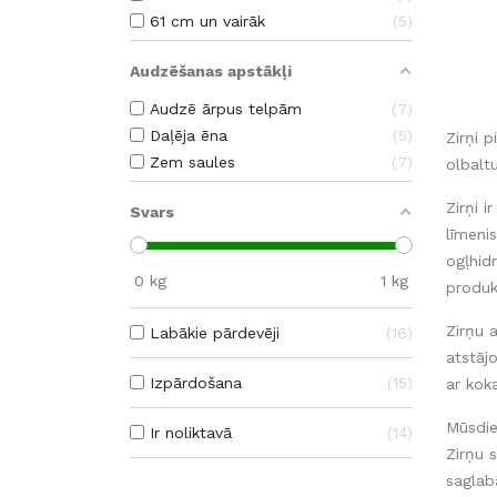
61 cm un vairāk
5
Audzēšanas apstākļi
Audzē ārpus telpām
7
Daļēja ēna
5
Zirņi 
Zem saules
7
olbalt
Zirņi 
Svars
līmeni
ogļhidr
0
kg
1
kg
produk
Zirņu 
Labākie pārdevēji
16
atstāj
Izpārdošana
15
ar kok
Mūsdien
Ir noliktavā
14
Zirņu s
saglab