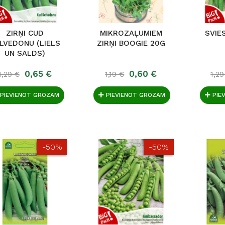
ZIRŅI CUD
MIKROZAĻUMIEM
SVIE
LVEDONU (LIELS
ZIRŅI BOOGIE 20G
UN SALDS)
0,65 €
0,60 €
1,29 €
1,19 €
1,29
PIEVIENOT GROZAM
PIEVIENOT GROZAM
PIE
-50%
-50%