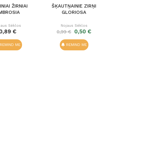
NIAI ŽIRNIAI
ŠĶAUTŅAINIE ZIRŅI
MBROSIA
GLORIOSA
jaus Sėklos
Nojaus Sėklos
0,89 €
0,50 €
0,99 €
REMIND ME
REMIND ME