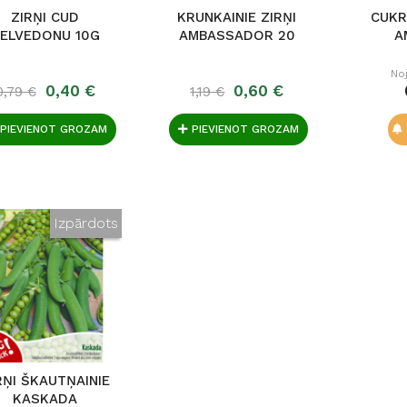
ZIRŅI CUD
KRUNKAINIE ZIRŅI
CUKRI
ELVEDONU 10G
AMBASSADOR 20
A
No
0,40 €
0,60 €
0,79 €
1,19 €
PIEVIENOT GROZAM
PIEVIENOT GROZAM
Izpārdots
RŅI ŠKAUTŅAINIE
KASKADA