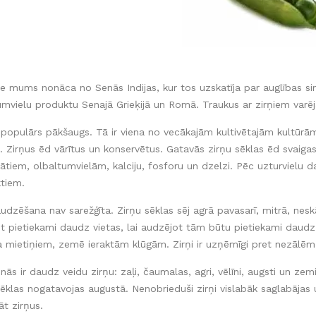
pie mums nonāca no Senās Indijas, kur tos uzskatīja par auglības s
umvielu produktu Senajā Grieķijā un Romā. Traukus ar zirņiem var
ir populārs pākšaugs. Tā ir viena no vecākajām kultivētajām kultūrā
s. Zirņus ēd vārītus un konservētus. Gatavās zirņu sēklas ēd svaigas
ātiem, olbaltumvielām, kalciju, fosforu un dzelzi. Pēc uzturvielu da
tiem.
audzēšana nav sarežģīta. Zirņu sēklas sēj agrā pavasarī, mitrā, nes
ot pietiekami daudz vietas, lai audzējot tām būtu pietiekami daudz v
a mietiņiem, zemē ieraktām klūgām. Zirņi ir uzņēmīgi pret nezālēm, 
ās ir daudz veidu zirņu: zaļi, čaumalas, agri, vēlīni, augsti un zemi
ēklas nogatavojas augustā. Nenobrieduši zirņi vislabāk saglabājas un
āt zirņus.