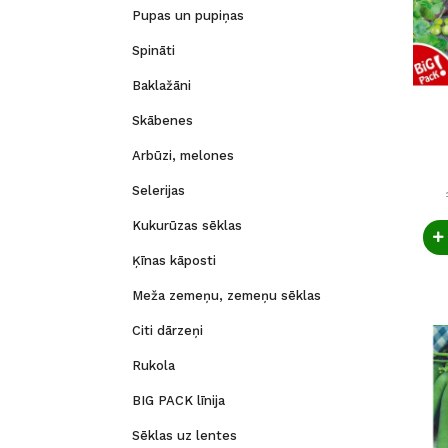
Pupas un pupiņas
Spināti
Baklažāni
Skābenes
Arbūzi, melones
Selerijas
Kukurūzas sēklas
Ķīnas kāposti
Meža zemeņu, zemeņu sēklas
Citi dārzeņi
Rukola
BIG PACK līnija
Sēklas uz lentes