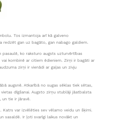
imbolu. Tos izmantoja arī kā galveno
ēja redzēt gan uz bagāto, gan nabago galdiem.
m pasaulē, ko raksturo augsts uzturvērtības
 vai kombinē ar citiem ēdieniem. Zirņi ir bagāti ar
udzuma zirņi ir vienādi ar gaļas un zivju
kābā augsnē. Atkarībā no sugas sēklas tiek sētas,
ietas dīgšanai. Augsto zirņu stublāji jāatbalsta
un tie ir jāravē.
. Katrs var izvēlēties sev vēlamo veidu un šķirni.
 sasaldē. Ir ļoti svarīgi laikus novākt un