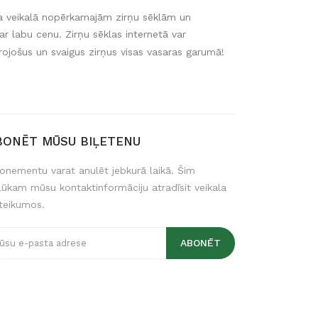
eta veikalā nopērkamajām zirņu sēklām un
ar labu cenu. Zirņu sēklas internetā var
barojošus un svaigus zirņus visas vasaras garumā!
BONĒT MŪSU BIĻETENU
onementu varat anulēt jebkurā laikā. Šim
lūkam mūsu kontaktinformāciju atradīsit veikala
teikumos.