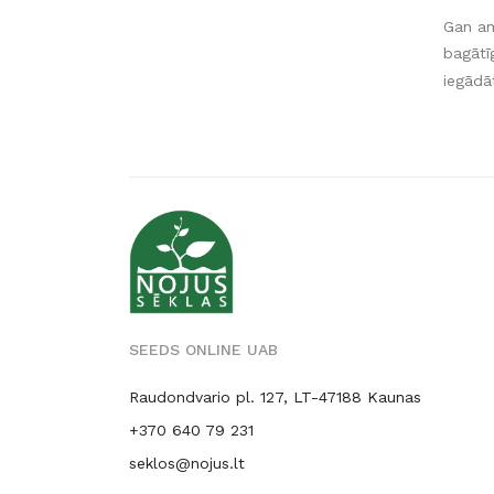
Gan am
bagātī
iegādāt
SEEDS ONLINE UAB
Raudondvario pl. 127, LT-47188 Kaunas
+370 640 79 231
seklos@nojus.lt