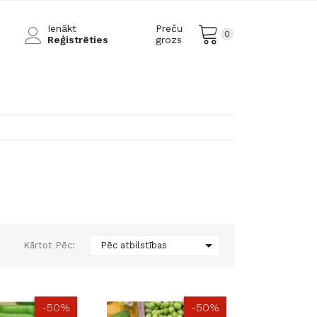
Ienākt
Preču
0
Reģistrēties
grozs

Kārtot Pēc:
Pēc atbilstības
-50%
-50%