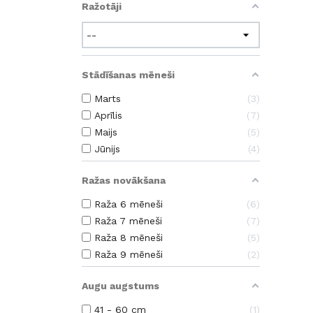
Ražotāji
Stādīšanas mēneši
Marts
3
Aprīlis
7
Maijs
5
Jūnijs
4
Ražas novākšana
Raža 6 mēneši
6
Raža 7 mēneši
7
Raža 8 mēneši
5
Raža 9 mēneši
2
Augu augstums
41 - 60 cm
1