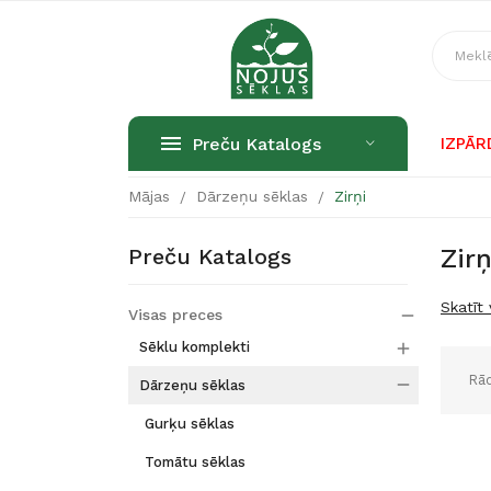
Preču Katalogs
IZPĀ
Mājas
Dārzeņu sēklas
Zirņi
Preču Katalogs
Zirņ
Skatīt 
Visas preces


Sēklu komplekti
Rād

Dārzeņu sēklas
Gurķu sēklas
Tomātu sēklas