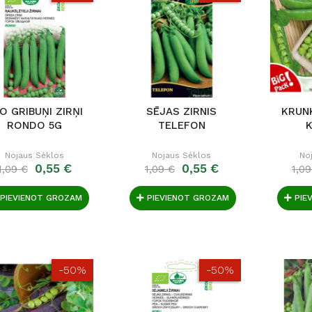
O GRIBUŅI ZIRŅI
SĒJAS ZIRNIS
KRUN
RONDO 5G
TELEFON
Nojaus Sėklos
Nojaus Sėklos
No
0,55 €
0,55 €
1,09 €
1,09 €
1,09
PIEVIENOT GROZAM
PIEVIENOT GROZAM
PIE
-50%
-50%