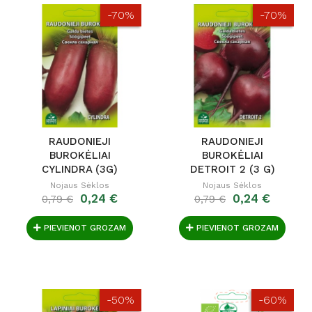
-70%
-70%
RAUDONIEJI
RAUDONIEJI
BUROKĖLIAI
BUROKĖLIAI
CYLINDRA (3G)
DETROIT 2 (3 G)
Nojaus Sėklos
Nojaus Sėklos
0,24 €
0,24 €
0,79 €
0,79 €
PIEVIENOT GROZAM
PIEVIENOT GROZAM
-50%
-60%