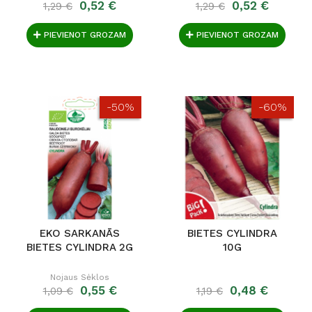
0,52 €
0,52 €
1,29 €
1,29 €
PIEVIENOT GROZAM
PIEVIENOT GROZAM
-50%
-60%
EKO SARKANĀS
BIETES CYLINDRA
BIETES CYLINDRA 2G
10G
Nojaus Sėklos
0,55 €
0,48 €
1,09 €
1,19 €