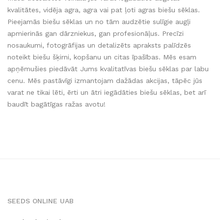
kvalitātes, vidēja agra, agra vai pat ļoti agras biešu sēklas.
Pieejamās biešu sēklas un no tām audzētie sulīgie augļi
apmierinās gan dārzniekus, gan profesionāļus. Precīzi
nosaukumi, fotogrāfijas un detalizēts apraksts palīdzēs
noteikt biešu šķirni, kopšanu un citas īpašības. Mēs esam
apņēmušies piedāvāt Jums kvalitatīvas biešu sēklas par labu
cenu. Mēs pastāvīgi izmantojam dažādas akcijas, tāpēc jūs
varat ne tikai lēti, ērti un ātri iegādāties biešu sēklas, bet arī
baudīt bagātīgas ražas avotu!
SEEDS ONLINE UAB