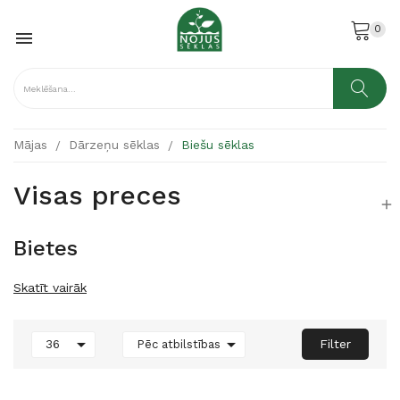
0

Mājas
Dārzeņu sēklas
Biešu sēklas
Visas preces

Bietes
Skatīt vairāk


Filter
36
Pēc atbilstības