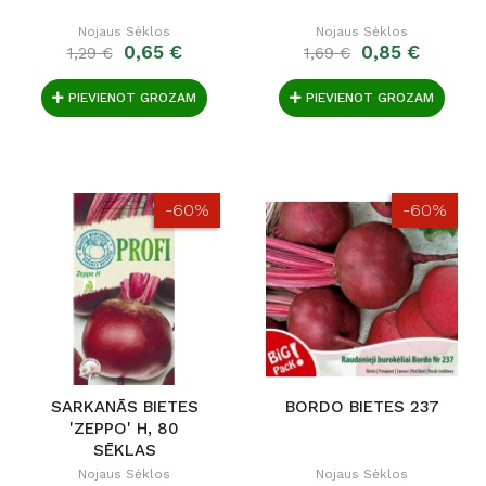
Nojaus Sėklos
Nojaus Sėklos
0,65 €
0,85 €
1,29 €
1,69 €
PIEVIENOT GROZAM
PIEVIENOT GROZAM
-60%
-60%
SARKANĀS BIETES
BORDO BIETES 237
'ZEPPO' H, 80
SĒKLAS
Nojaus Sėklos
Nojaus Sėklos