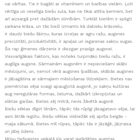
vai vārītas. Tie ir bagāti ar vitamīniem un barības vielām. Ļoti
vērtīga un veselīga biešu sula, kas ne tikai attīra ķermeni, bet
arī aizsargā pret dažādām slimībām. Turklāt bietēm ir spilgti
sarkana krāsa, un tās bieži izmanto kā dabisku krāsvielu.
Ir daudz biešu šķirņu, kuras izceļas ar agru ražu, augsnes
precizitāti, produktivitāti, ir apaļas un iegarenas sakņu sugas.
Šis rap ģimenes dārzenis ir diezgan prasīgs augsnei.
Vissvarīgākais faktors, kas noteiks turpmāko biešu ražu, ir
auglīga augsne. Sārmainām augsnēm ir nepieciešami skābi
mēslojumi, un, ņemot vērā augsnes īpašības, skābās augsnes
ir jābagātina ar sārmajiem mēslošanas līdzekļiem. Bietes nav
piemērotas sējai svaigi apaugļotā augsnē, jo sakņu kultūras
aug neregulāras formas, lieluma, dažkārt izkropļotas un
sliktas garšas. Bietes sēj mitrā, nevis žāvētā augsnē.
Biešu sēklas dīgst lēnām, tāpēc tās rūpīgi jāsagatavo sējai, lai
asni ātrāk iegūtu. Biešu sēklas visbiežāk sēj aprīļa beigās -
maija sākumā. Bietes mīl rūpes, tāpēc tās ir jāzāģē, jāizraisa
un jālej ūdens.
Mūsu tiešsaistes veikalā jūs varat iegādāties augstas