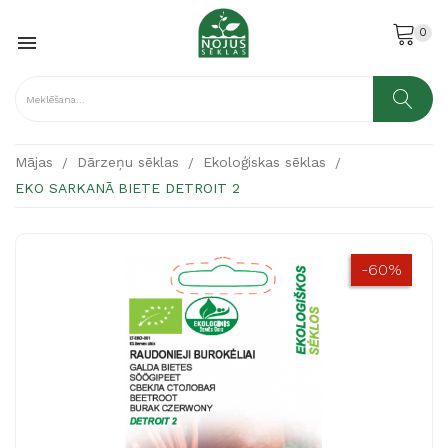
0

Mājas
Dārzeņu sēklas
Ekoloģiskas sēklas
EKO SARKANĀ BIETE DETROIT 2
-60%
-60%