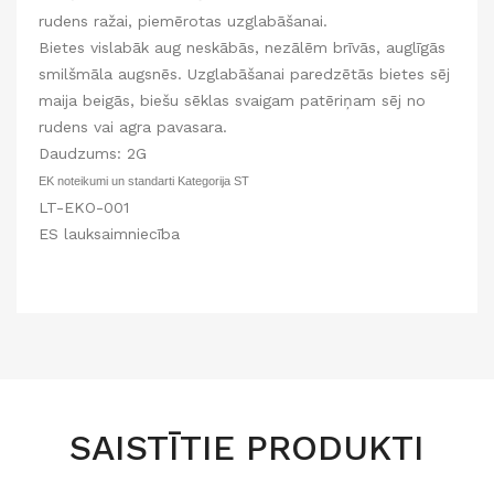
rudens ražai, piemērotas uzglabāšanai.
Bietes vislabāk aug neskābās, nezālēm brīvās, auglīgās
smilšmāla augsnēs. Uzglabāšanai paredzētās bietes sēj
maija beigās, biešu sēklas svaigam patēriņam sēj no
rudens vai agra pavasara.
Daudzums: 2G
EK noteikumi un standarti Kategorija ST
LT-EKO-001
ES lauksaimniecība
SAISTĪTIE PRODUKTI