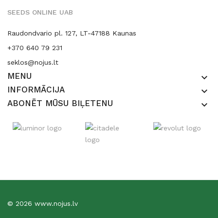
SEEDS ONLINE UAB
Raudondvario pl. 127, LT-47188 Kaunas
+370 640 79 231
seklos@nojus.lt
MENU
keyboard_arrow_down
INFORMĀCIJA
keyboard_arrow_down
ABONĒT MŪSU BIĻETENU
keyboard_arrow_down
© 2026 www.nojus.lv