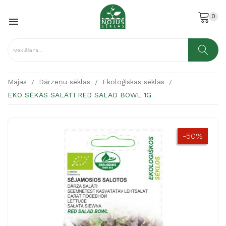
0

Mājas
Dārzeņu sēklas
Ekoloģiskas sēklas
EKO SĒKĀS SALĀTI RED SALAD BOWL 1G
-50%
-50%