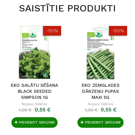
SAISTĪTIE PRODUKTI
-50%
-50%
EKO SALĀTU SĒŠANA
EKO ZEMGLADES
BLACK SEEDED
DĀRZEŅU PUPAS
SIMPSON 1G
MAXI 5G
Nojaus Sėklos
Nojaus Sėklos
0,55 €
0,55 €
1,09 €
1,09 €
PIEVIENOT GROZAM
PIEVIENOT GROZAM