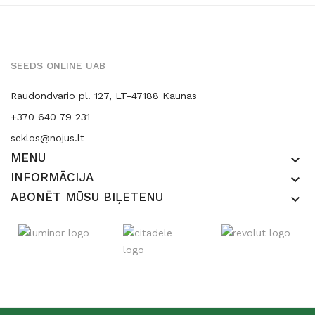
SEEDS ONLINE UAB
Raudondvario pl. 127, LT-47188 Kaunas
+370 640 79 231
seklos@nojus.lt
MENU
keyboard_arrow_down
INFORMĀCIJA
keyboard_arrow_down
ABONĒT MŪSU BIĻETENU
keyboard_arrow_down