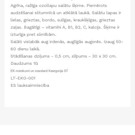
Agrīna, ražīga ozollapu salātu šķirne. Piemērots
audzēšanai siltumnīcā un atklātā laukā. Salātu lapas ir
lielas, grieztas, bordo, sulīgas, kraukšķīgas, grieztas
zaļas. Bagātīgi – vitamīni A, B1, B2, C, kalcijs. Šķirne ir
izturīga pret slimībām.
Salāti vislabāk aug irdenās, auglīgās augsnēs. Izaug 50-
60 dienu laikā.
Stādīšanas dziļums - 0,5 cm, slīpums - 30 x 30 cm.
Daudzums 1G
EK noteikumi un standarti Kategorija ST
LT-EKO-001
ES lauksaimniecība