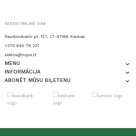
SEEDS ONLINE UAB
Raudondvario pl. 127, LT-47188 Kaunas
+370 640 79 231
seklos@nojus.lt
MENU
keyboard_arrow_down
INFORMĀCIJA
keyboard_arrow_down
ABONĒT MŪSU BIĻETENU
keyboard_arrow_down