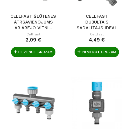
CELLFAST ŠĻŪTENES
CELLFAST
ĀTRSAVIENOJUMS
DUBULTAIS
AR ĀRĒJO VĪTNI...
SADALĪTĀJS IDEAL
G3/4" - G1"
Cellfast
Cellfast
2,09 €
4,49 €
PIEVIENOT GROZAM
PIEVIENOT GROZAM