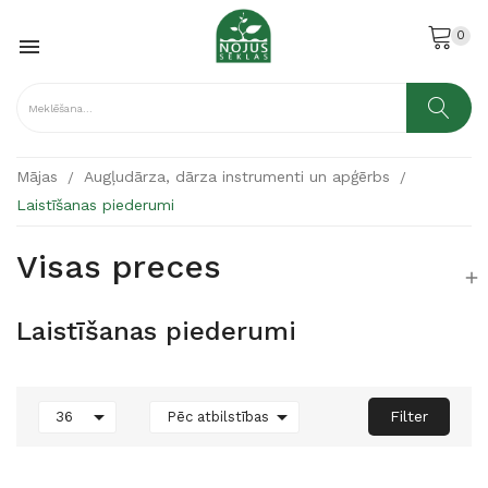
0

Mājas
Augļudārza, dārza instrumenti un apģērbs
Laistīšanas piederumi
Visas preces

Laistīšanas piederumi


Filter
36
Pēc atbilstības