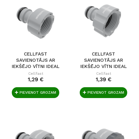
CELLFAST
CELLFAST
SAVIENOTĀJS AR
SAVIENOTĀJS AR
IEKŠĒJO VĪTNI IDEAL
IEKŠĒJO VĪTN IDEAL
G 1/2"
G 3/4"
Cellfast
Cellfast
1,29 €
1,39 €
PIEVIENOT GROZAM
PIEVIENOT GROZAM