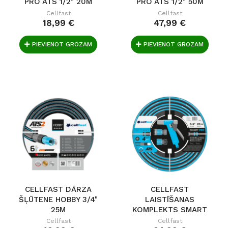
PRO ATS 1/2" 20M
PRO ATS 1/2" 50M
Cellfast
Cellfast
18,99 €
47,99 €
PIEVIENOT GROZAM
PIEVIENOT GROZAM
CELLFAST DĀRZA
CELLFAST
ŠĻŪTENE HOBBY 3/4"
LAISTĪŠANAS
25M
KOMPLEKTS SMART
PRO ATS...
Cellfast
Cellfast