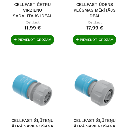
CELLFAST ČETRU
CELLFAST ŪDENS
VIRZIENU
PLŪSMAS MĒRĪTĀJS
SADALĪTĀJS IDEAL
IDEAL
G3/4"...
Cellfast
Cellfast
11,99 €
17,99 €
PIEVIENOT GROZAM
PIEVIENOT GROZAM
CELLFAST ŠĻŪTEŅU
CELLFAST ŠĻŪTEŅU
ĀTRĀ SAVIENOŠANA
ĀTRĀ SAVIENOŠANA