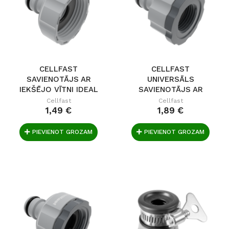
CELLFAST
CELLFAST
SAVIENOTĀJS AR
UNIVERSĀLS
IEKŠĒJO VĪTNI IDEAL
SAVIENOTĀJS AR
G 1"
IEKŠĒJO...
Cellfast
Cellfast
1,49 €
1,89 €
PIEVIENOT GROZAM
PIEVIENOT GROZAM