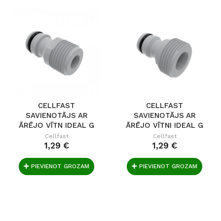
CELLFAST
CELLFAST
SAVIENOTĀJS AR
SAVIENOTĀJS AR
ĀRĒJO VĪTN IDEAL G
ĀRĒJO VĪTNI IDEAL G
1/2"
3/4"
Cellfast
Cellfast
1,29 €
1,29 €
PIEVIENOT GROZAM
PIEVIENOT GROZAM