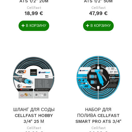
ATS 1/2" 20M
ATS 1/2" 50M
Cellfast
Cellfast
18,99 €
47,99 €
В КОРЗИНУ
В КОРЗИНУ
ШЛАНГ ДЛЯ СОДЫ
НАБОР ДЛЯ
CELLFAST HOBBY
ПОЛИВА CELLFAST
3/4" 25 М
SMART PRO ATS 3/4"
20 М
Cellfast
Cellfast