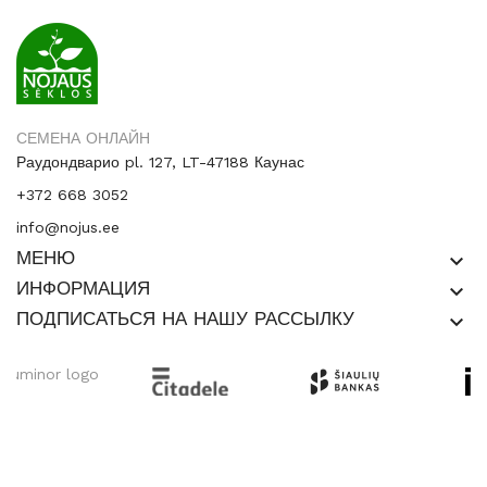
СЕМЕНА ОНЛАЙН
Раудондварио pl. 127, LT-47188 Каунас
+372 668 3052
info@nojus.ee
МЕНЮ
keyboard_arrow_down
ИНФОРМАЦИЯ
keyboard_arrow_down
ПОДПИСАТЬСЯ НА НАШУ РАССЫЛКУ
keyboard_arrow_down