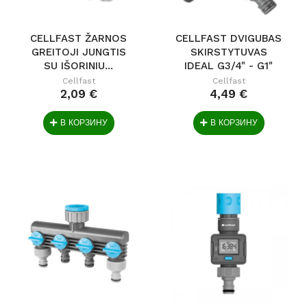
CELLFAST ŽARNOS
CELLFAST DVIGUBAS
GREITOJI JUNGTIS
SKIRSTYTUVAS
SU IŠORINIU...
IDEAL G3/4" - G1"
Cellfast
Cellfast
2,09 €
4,49 €
В КОРЗИНУ
В КОРЗИНУ