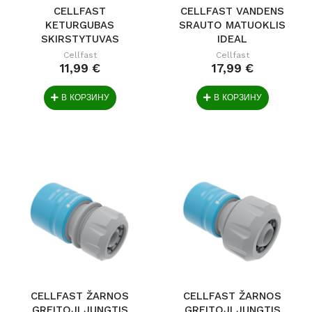
CELLFAST
CELLFAST VANDENS
KETURGUBAS
SRAUTO MATUOKLIS
SKIRSTYTUVAS
IDEAL
IDEAL G3/4" - G1"
Cellfast
Cellfast
11,99 €
17,99 €
В КОРЗИНУ
В КОРЗИНУ
CELLFAST ŽARNOS
CELLFAST ŽARNOS
GREITOJI JUNGTIS
GREITOJI JUNGTIS