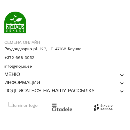
СЕМЕНА ОНЛАЙН
Раудондварио pl. 127, LT-47188 Каунас
+372 668 3052
info@nojus.ee
МЕНЮ
keyboard_arrow_down
ИНФОРМАЦИЯ
keyboard_arrow_down
ПОДПИСАТЬСЯ НА НАШУ РАССЫЛКУ
keyboard_arrow_down