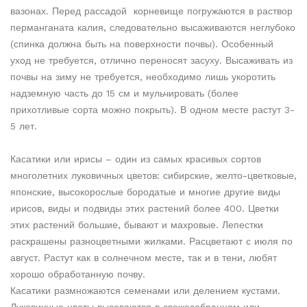
вазонах. Перед рассадой корневище погружаются в раствор
перманганата калия, следовательно высаживаются неглубоко
(спинка должна быть на поверхности почвы). Особенный
уход не требуется, отлично переносят засуху. Высаживать из
почвы на зиму не требуется, необходимо лишь укоротить
надземную часть до 15 см и мульчировать (более
прихотливые сорта можно покрыть). В одном месте растут 3-
5 лет.
Касатики или ирисы – один из самых красивых сортов
многолетних луковичных цветов: сибирские, желто-цветковые,
японские, высокорослые бородатые и многие другие виды
ирисов, виды и подвиды этих растений более 400. Цветки
этих растений большие, бывают и махровые. Лепестки
раскрашены разноцветными жилками. Расцветают с июля по
август. Растут как в солнечном месте, так и в тени, любят
хорошо обработанную почву.
Касатики размножаются семенами или делением кустами.
Луковичные цветы высеваются в свежесобранном или