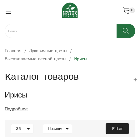
0

Главная
Луковичные цветы
Высаживаемые весной цветы
Ирисы
Kаталог товаров

Ирисы
Подробнее


Filter
36
Позиция