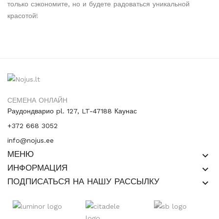
только сэкономите, но и будете радоваться уникальной
красотой!
СЕМЕНА ОНЛАЙН
Раудондварио pl. 127, LT-47188 Каунас
+372 668 3052
info@nojus.ee
МЕНЮ
keyboard_arrow_down
ИНФОРМАЦИЯ
keyboard_arrow_down
ПОДПИСАТЬСЯ НА НАШУ РАССЫЛКУ
keyboard_arrow_down