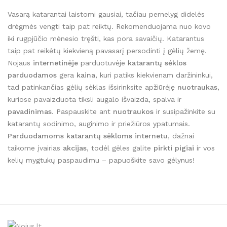
Vasarą katarantai laistomi gausiai, tačiau pernelyg didelės
drėgmės vengti taip pat reiktų. Rekomenduojama nuo kovo
iki rugpjūčio mėnesio tręšti, kas pora savaičių. Katarantus
taip pat reikėtų kiekvieną pavasarį persodinti į gėlių žemę.
Nojaus
internetinėje
parduotuvėje
katarantų sėklos
parduodamos
gera
kaina
, kuri patiks kiekvienam daržininkui,
tad patinkančias gėlių sėklas išsirinksite apžiūrėję
nuotraukas
,
kuriose pavaizduota tiksli augalo išvaizda, spalva ir
pavadinimas
. Paspauskite ant
nuotraukos
ir susipažinkite su
katarantų sodinimo, auginimo ir priežiūros ypatumais.
Parduodamoms katarantų sėkloms internetu
, dažnai
taikome įvairias
akcijas
, todėl gėles galite
pirkti pigiai
ir vos
kelių mygtukų paspaudimu – papuoškite savo gėlynus!