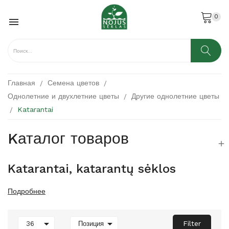
0

Главная
Семена цветов
Однолетние и двухлетние цветы
Другие однолетние цветы
Katarantai
Kаталог товаров

Katarantai, katarantų sėklos
Подробнее


Filter
36
Позиция