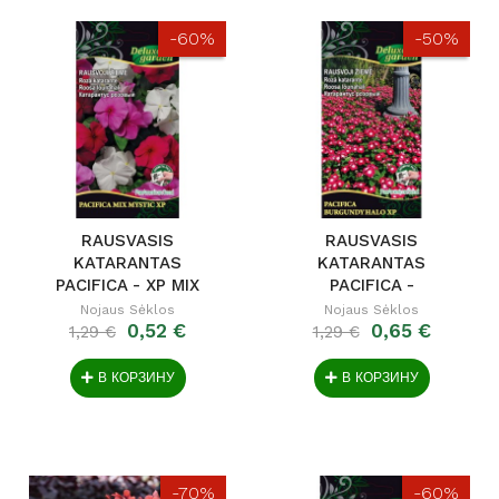
-60%
-50%
RAUSVASIS
RAUSVASIS
KATARANTAS
KATARANTAS
PACIFICA - XP MIX
PACIFICA -
MYSTIC XP
BURGUNDY HALO XP
Nojaus Sėklos
Nojaus Sėklos
0,52 €
0,65 €
1,29 €
1,29 €
В КОРЗИНУ
В КОРЗИНУ
-70%
-60%