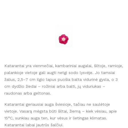
Katarantai yra vienmečiai, kambariniai augalai, šiltoje, ramioje,
palankioje vietoje gali augti netgi sodo lysvėje. Jo tamsiai
žalius, 2,5–7 cm ilgio lapus puošia balta vidurinė gysla, o 3
cm dydžio žiedai – rožiniai arba balti, jų viduriukas –
raudonas arba geltonas.
Katarantai geriausiai auga šviesioje, tačiau ne saulėtoje
vietoje. Vasarą mėgsta būti šiltai, žiemą – kiek vėsiau, apie
15°C, sunkiau auga ten, kur vėsus ir lietingas klimatas.
Katarantai labai jautrūs šalčiui.