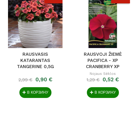
RAUSVASIS
RAUSVOJI ŽIEMĖ
KATARANTAS
PACIFICA - XP
TANGERINE 0,5G
CRANBERRY XP
2684
Nojaus Sėklos
0,90 €
0,52 €
2,99 €
1,29 €
В КОРЗИНУ
В КОРЗИНУ