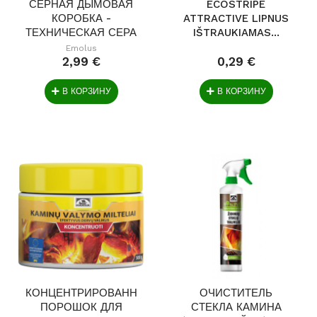
СЕРНАЯ ДЫМОВАЯ
ECOSTRIPE
КОРОБКА -
ATTRACTIVE LIPNUS
ТЕХНИЧЕСКАЯ СЕРА
IŠTRAUKIAMAS...
450 Г
Emolus
2,99 €
0,29 €
В КОРЗИНУ
В КОРЗИНУ
КОНЦЕНТРИРОВАННЫЙ
ОЧИСТИТЕЛЬ
ПОРОШОК ДЛЯ
СТЕКЛА КАМИНА