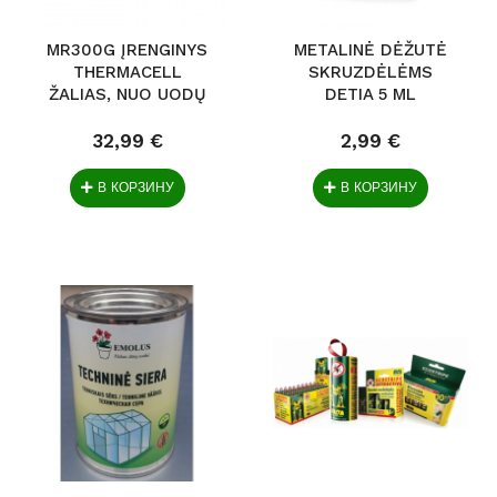
MR300G ĮRENGINYS
METALINĖ DĖŽUTĖ
THERMACELL
SKRUZDĖLĖMS
ŽALIAS, NUO UODŲ
DETIA 5 ML
32,99 €
2,99 €
В КОРЗИНУ
В КОРЗИНУ