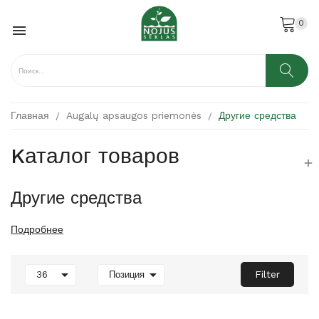
0

Главная
Augalų apsaugos priemonės
Другие средства
Kаталог товаров

Другие средства
Подробнее


Filter
36
Позиция