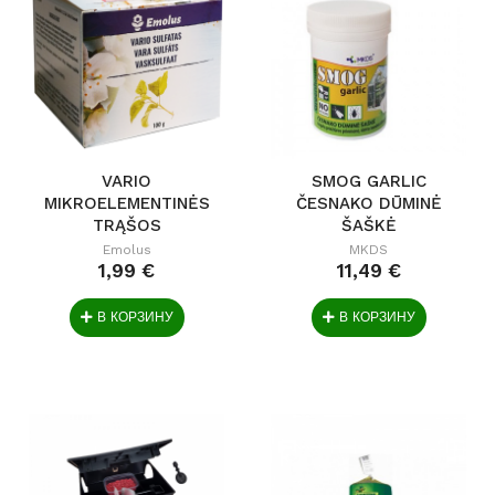
VARIO
SMOG GARLIC
MIKROELEMENTINĖS
ČESNAKO DŪMINĖ
TRĄŠOS
ŠAŠKĖ
Emolus
MKDS
1,99 €
11,49 €
В КОРЗИНУ
В КОРЗИНУ