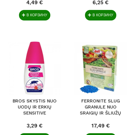
4,49 €
6,25 €
В КОРЗИНУ
В КОРЗИНУ
BROS SKYSTIS NUO
FERRONITE SLUG
UODŲ IR ERKIŲ
GRANULE NUO
SENSITIVE
SRAIGIŲ IR ŠLIUŽŲ
1KG
3,29 €
17,49 €