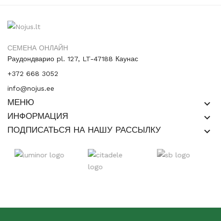
СЕМЕНА ОНЛАЙН
Раудондварио pl. 127, LT-47188 Каунас
+372 668 3052
info@nojus.ee
МЕНЮ
keyboard_arrow_down
ИНФОРМАЦИЯ
keyboard_arrow_down
ПОДПИСАТЬСЯ НА НАШУ РАССЫЛКУ
keyboard_arrow_down