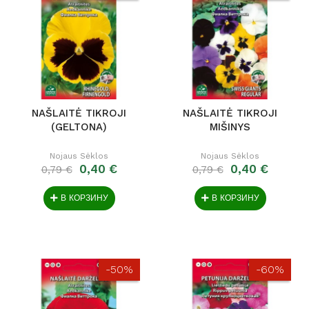
NAŠLAITĖ TIKROJI
NAŠLAITĖ TIKROJI
(GELTONA)
MIŠINYS
Nojaus Sėklos
Nojaus Sėklos
0,40 €
0,40 €
0,79 €
0,79 €
В КОРЗИНУ
В КОРЗИНУ
-50%
-60%