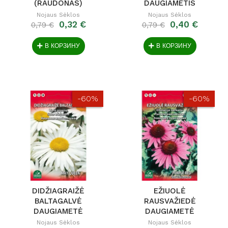
(RAUDONAS)
DAUGIAMETIS
Nojaus Sėklos
Nojaus Sėklos
0,32 €
0,40 €
0,79 €
0,79 €
В КОРЗИНУ
В КОРЗИНУ
-60%
-60%
DIDŽIAGRAIŽĖ
EŽIUOLĖ
BALTAGALVĖ
RAUSVAŽIEDĖ
DAUGIAMETĖ
DAUGIAMETĖ
Nojaus Sėklos
Nojaus Sėklos