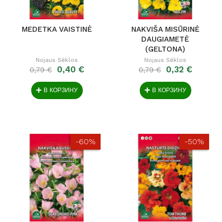
MEDETKA VAISTINĖ
NAKVIŠA MISŪRINĖ
DAUGIAMETĖ
(GELTONA)
Nojaus Sėklos
Nojaus Sėklos
0,40 €
0,32 €
0,79 €
0,79 €
В КОРЗИНУ
В КОРЗИНУ
-60%
-50%