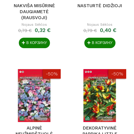
NAKVIŠA MISŪRINĖ
NASTURTĖ DIDŽIOJI
DAUGIAMETĖ
(RAUSVOJI)
Nojaus Sėklos
Nojaus Sėklos
0,32 €
0,40 €
0,79 €
0,79 €
В КОРЗИНУ
В КОРЗИНУ
-50%
-50%
ALPINĖ
DEKORATYVINĖ
NEUŽMIRŠTUOLĖ
PAPRIKA LITTLE