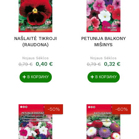
NAŠLAITĖ TIKROJI
PETUNIJA BALKONY
(RAUDONA)
MIŠINYS
Nojaus Sėklos
Nojaus Sėklos
0,40 €
0,32 €
0,79 €
0,79 €
В КОРЗИНУ
В КОРЗИНУ
-50%
-60%