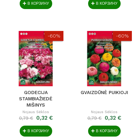
В КОРЗИНУ
В КОРЗИНУ
-60%
-60%
GODECIJA
GVAIZDŪNĖ PUIKIOJI
STAMBIAŽIEDĖ
MIŠINYS
Nojaus Sėklos
Nojaus Sėklos
0,32 €
0,32 €
0,79 €
0,79 €
В КОРЗИНУ
В КОРЗИНУ