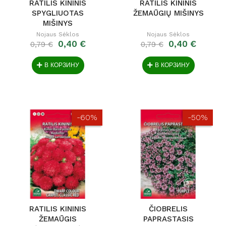
RATILIS KININIS
RATILIS KININIS
SPYGLIUOTAS
ŽEMAŪGIŲ MIŠINYS
MIŠINYS
Nojaus Sėklos
Nojaus Sėklos
0,40 €
0,40 €
0,79 €
0,79 €
В КОРЗИНУ
В КОРЗИНУ
-60%
-50%
RATILIS KININIS
ČIOBRELIS
ŽEMAŪGIS
PAPRASTASIS