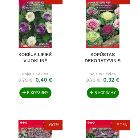
KOBĖJA LIPIKĖ
KOPŪSTAS
VIJOKLINĖ
DEKORATYVINIS
Nojaus Sėklos
Nojaus Sėklos
0,40 €
0,32 €
0,79 €
0,79 €
В КОРЗИНУ
В КОРЗИНУ
-60%
-50%