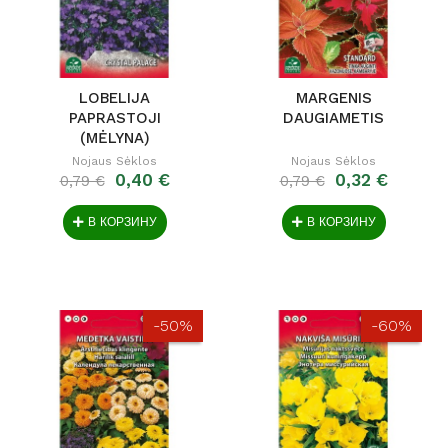
LOBELIJA
MARGENIS
PAPRASTOJI
DAUGIAMETIS
(MĖLYNA)
Nojaus Sėklos
Nojaus Sėklos
0,40 €
0,32 €
0,79 €
0,79 €
В КОРЗИНУ
В КОРЗИНУ
-50%
-60%