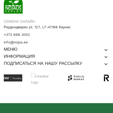
СЕМЕНА ОНЛАЙН
Раудондварио pl. 127, LT-47188 Каунас
+372 668 3052
info@nojus.ee
МЕНЮ
keyboard_arrow_down
ИНФОРМАЦИЯ
keyboard_arrow_down
ПОДПИСАТЬСЯ НА НАШУ РАССЫЛКУ
keyboard_arrow_down