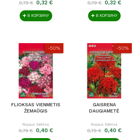
0,32 €
0,32 €
0,79 €
0,79 €
В КОРЗИНУ
В КОРЗИНУ
-50%
-50%
FLIOKSAS VIENMETIS
GAISRENA
ŽEMAŪGIS
DAUGIAMETĖ
Nojaus Sėklos
Nojaus Sėklos
0,40 €
0,40 €
0,79 €
0,79 €