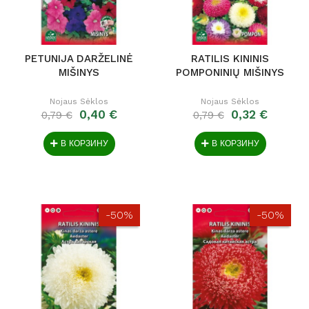
PETUNIJA DARŽELINĖ
RATILIS KININIS
MIŠINYS
POMPONINIŲ MIŠINYS
Nojaus Sėklos
Nojaus Sėklos
0,40 €
0,32 €
0,79 €
0,79 €
В КОРЗИНУ
В КОРЗИНУ
-50%
-50%