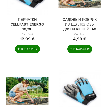
ПЕРЧАТКИ
САДОВЫЙ КОВРИК
CELLFAST ENERGO
ИЗ ЦЕЛЛЮЛОЗЫ
10/XL
ДЛЯ КОЛЕНЕЙ. 40
СМ...
Cellfast
Cellfast
12,99 €
4,99 €
В КОРЗИНУ
В КОРЗИНУ