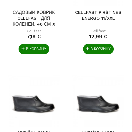
САДОВЫЙ КОВРИК
CELLFAST PIRŠTINĖS
CELLFAST ДЛЯ
ENERGO 11/XXL
КОЛЕНЕЙ. 46 СМ X
28 С
Cellfast
Cellfast
7,19 €
12,99 €
В КОРЗИНУ
В КОРЗИНУ