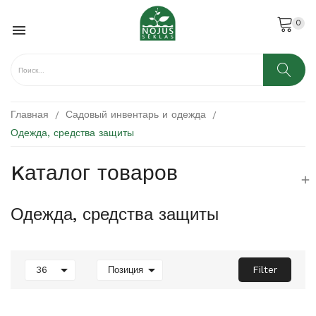
0

Главная
Садовый инвентарь и одежда
Одежда, средства защиты
Kаталог товаров

Одежда, средства защиты


Filter
36
Позиция