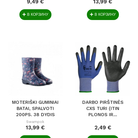
9,49 €
13,99 €
В КОРЗИНУ
В КОРЗИНУ
MOTERIŠKI GUMINIAI
DARBO PIRŠTINĖS
BATAI, SPALVOTI
CXS TURI (ITIN
200PS. 38 DYDIS
PLONOS IR...
Swampok
13,99 €
2,49 €