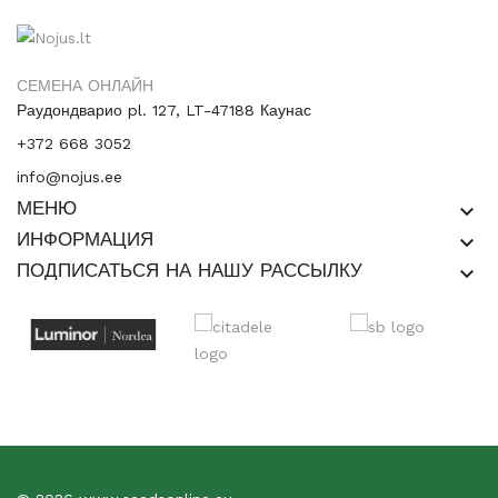
СЕМЕНА ОНЛАЙН
Раудондварио pl. 127, LT-47188 Каунас
+372 668 3052
info@nojus.ee
МЕНЮ
keyboard_arrow_down
ИНФОРМАЦИЯ
keyboard_arrow_down
ПОДПИСАТЬСЯ НА НАШУ РАССЫЛКУ
keyboard_arrow_down