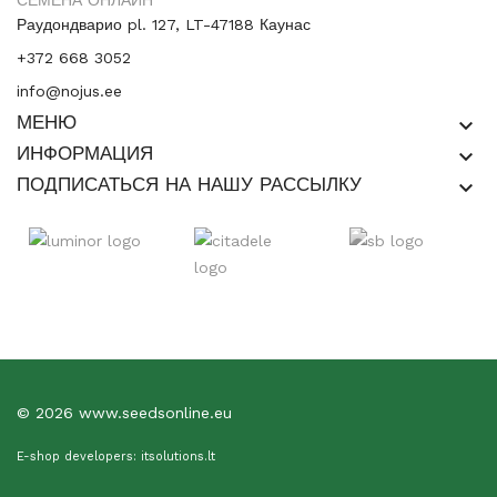
СЕМЕНА ОНЛАЙН
Раудондварио pl. 127, LT-47188 Каунас
+372 668 3052
info@nojus.ee
МЕНЮ
keyboard_arrow_down
ИНФОРМАЦИЯ
keyboard_arrow_down
ПОДПИСАТЬСЯ НА НАШУ РАССЫЛКУ
keyboard_arrow_down
© 2026 www.seedsonline.eu
E-shop developers: itsolutions.lt