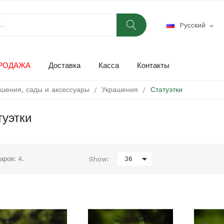
Pусский
expand_more
РОДАЖА
Доставка
Касса
Контакты
ашения, сады и аксессуары
Украшения
Статуэтки
туэтки

аров: 4.
36
Show: