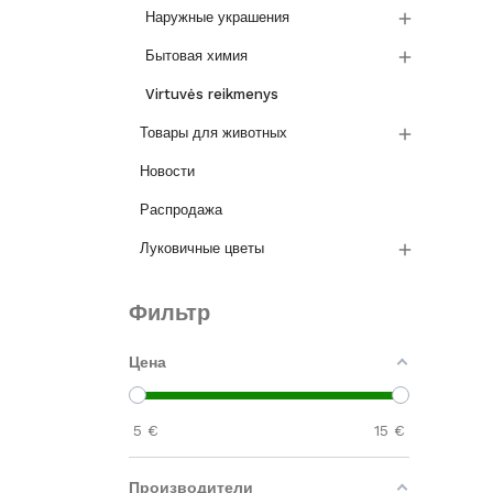

Наружные украшения

Бытовая химия
Virtuvės reikmenys

Товары для животных
Новости
Распродажа

Луковичные цветы
Фильтр
Цена
5
€
15
€
Производители