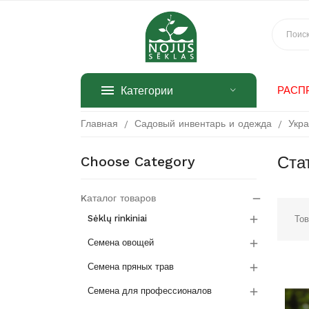
Категории
РАСП
Главная
Садовый инвентарь и одежда
Укр
Choose Category
Ста
Kаталог товаров


Sėklų rinkiniai
Тов

Семена овощей

Семена пряных трав

Семена для профессионалов