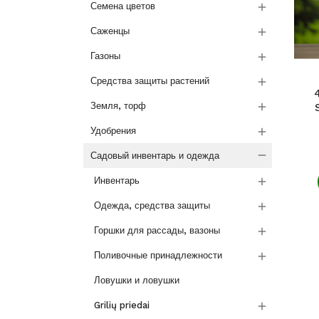

Семена цветов

Саженцы

Газоны

Средства защиты растений

Земля, торф

Удобрения

Садовый инвентарь и одежда

Инвентарь

Одежда, средства защиты

Горшки для рассады, вазоны

Поливочные принадлежности
Ловушки и ловушки

Grilių priedai