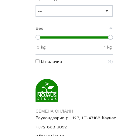
Вес
0
kg
1
kg
В наличии
4
СЕМЕНА ОНЛАЙН
Раудондварио pl. 127, LT-47188 Каунас
+372 668 3052