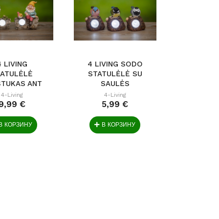
4 LIVING
4 LIVING SODO
TATULĖLĖ
STATULĖLĖ SU
ŠTUKAS ANT
SAULĖS
LMO SU...
ŠVIESTUVU...
4-Living
4-Living
9,99 €
5,99 €
В КОРЗИНУ
В КОРЗИНУ