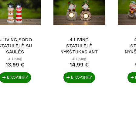
4 LIVING SODO
4 LIVING
STATULĖLĖ SU
STATULĖLĖ
S
SAULĖS
NYKŠTUKAS ANT
NYK
ŠVIESTUVU...
AKMENS SU...
KE
4-Living
4-Living
13,99 €
14,99 €
В КОРЗИНУ
В КОРЗИНУ