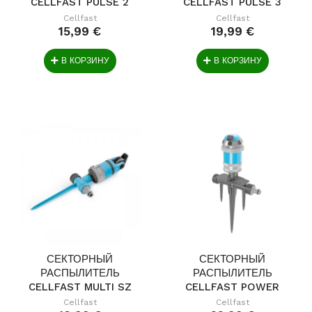
CELLFAST PULSE 2
CELLFAST PULSE 3
IDEA
IDEA
Cellfast
Cellfast
15,99 €
19,99 €
В КОРЗИНУ
В КОРЗИНУ
СЕКТОРНЫЙ
СЕКТОРНЫЙ
РАСПЫЛИТЕЛЬ
РАСПЫЛИТЕЛЬ
CELLFAST MULTI SZ
CELLFAST POWER
IDEAL
IDEA
Cellfast
Cellfast