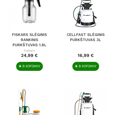
FISKARS SLĖGINIS
CELLFAST SLĖGINIS
RANKINIS
PURKŠTUVAS 3L
PURKŠTUVAS 1.8L
1027379
Fiskars
24,99 €
16,99 €
В КОРЗИНУ
В КОРЗИНУ