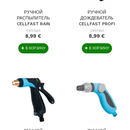
РУЧНОЙ
РУЧНОЙ
РАСПЫЛИТЕЛЬ
ДОЖДЕВАТЕЛЬ
CELLFAST RAIN
CELLFAST PROFI
IDEAL 1/2" НАБО
IDEAL
Cellfast
Cellfast
8,99 €
8,99 €
В КОРЗИНУ
В КОРЗИНУ