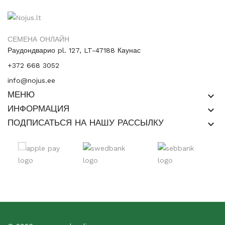
СЕМЕНА ОНЛАЙН
Раудондварио pl. 127, LT-47188 Каунас
+372 668 3052
info@nojus.ee
МЕНЮ
keyboard_arrow_down
ИНФОРМАЦИЯ
keyboard_arrow_down
ПОДПИСАТЬСЯ НА НАШУ РАССЫЛКУ
keyboard_arrow_down