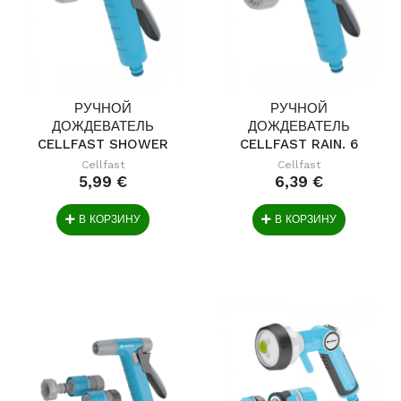
РУЧНОЙ
РУЧНОЙ
ДОЖДЕВАТЕЛЬ
ДОЖДЕВАТЕЛЬ
CELLFAST SHOWER
CELLFAST RAIN. 6
2 IDEAL
ФУНКЦИ
Cellfast
Cellfast
5,99 €
6,39 €
В КОРЗИНУ
В КОРЗИНУ