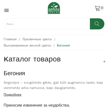
0

Главная
Луковичные цветы
Высаживаемые весной цветы
Бегония
Kаталог товаров

Бегония
Begonijos – svogūninės gėlės, gali būti auginamos lauke, kaip
vienmetės arba namuose, kaip daugiametės.
Подробнее
Приносим извинения за неудобства.