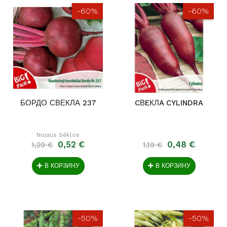
-60%
-60%
БОРДО СВЕКЛА 237
CВEКЛA CYLINDRA
Nojaus Sėklos
0,52 €
0,48 €
1,29 €
1,19 €
В КОРЗИНУ
В КОРЗИНУ
-50%
-50%