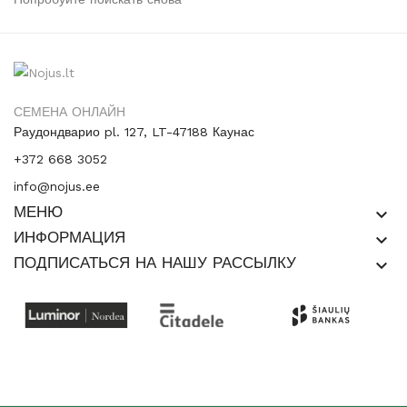
СЕМЕНА ОНЛАЙН
Раудондварио pl. 127, LT-47188 Каунас
+372 668 3052
info@nojus.ee
МЕНЮ
keyboard_arrow_down
ИНФОРМАЦИЯ
keyboard_arrow_down
ПОДПИСАТЬСЯ НА НАШУ РАССЫЛКУ
keyboard_arrow_down