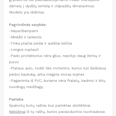
dėmesį į dydžių lentelę ir vidpadžių išmatavimus.
Modelis yra didintas.
Pagrindinės savybės:
-Neperšlampami
-Minkšti ir lankstūs
-Tinka plačiai pėdai ir aukštai kelčiai
-Lengva nuplauti
-Pado protektorius nėra gilus, neprilys daug žemių ir
purvo
-Plataus aulo, todėl tiks moterims, kurios turi išsišokusį
pėdos kauliuką, arba mėgsta storas kojines
-Pagaminta iš PVC, kuriame nėra ftalatų, kadmio ir kitų
nuodingų medžiagų
Pastaba
Spalvotų botų raštas bus parinktas atsitiktinai.
Nebūtinai
iš tų raštų, kurios pavaizduotos nuotraukose.