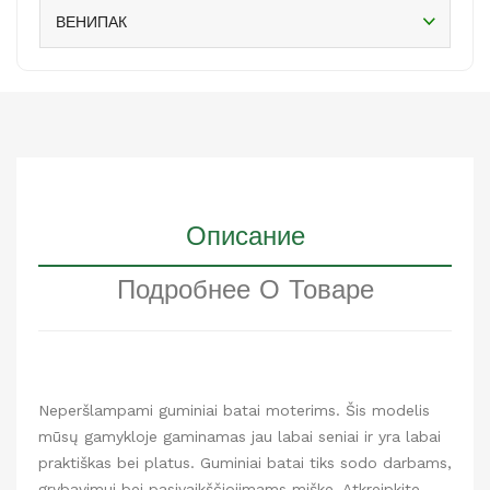
ВЕНИПАК
Описание
Подробнее О Товаре
Neperšlampami guminiai batai moterims. Šis modelis
mūsų gamykloje gaminamas jau labai seniai ir yra labai
praktiškas bei platus. Guminiai batai tiks sodo darbams,
grybavimui bei pasivaikščiojimams miške. Atkreipkite