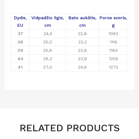
Dydis,
Vidpadžio ilgis,
Bato aukštis,
Poros svoris,
EU
cm
cm
g
37
24,4
22,8
1063
38
25,0
23,2
1116
39
25,6
23,6
1164
40
26,3
23,9
1205
41
27,0
24,8
1272
RELATED PRODUCTS