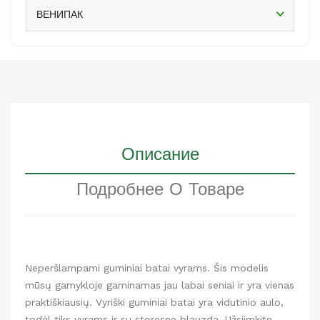
ВЕНИПАК
Описание
Подробнее О Товаре
Neperšlampami guminiai batai vyrams. Šis modelis
mūsų gamykloje gaminamas jau labai seniai ir yra vienas
praktiškiausių. Vyriški guminiai batai yra vidutinio aulo,
todėl tiks vyrams ir su storesne blauzda. Užsiimkite