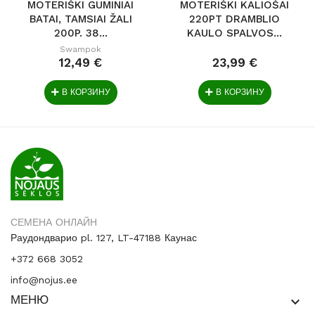
MOTERIŠKI GUMINIAI
MOTERIŠKI KALIOŠAI
BATAI, TAMSIAI ŽALI
220PT DRAMBLIO
200P. 38...
KAULO SPALVOS...
Swampok
12,49 €
23,99 €
В КОРЗИНУ
В КОРЗИНУ
СЕМЕНА ОНЛАЙН
Раудондварио pl. 127, LT-47188 Каунас
+372 668 3052
info@nojus.ee
МЕНЮ
keyboard_arrow_down