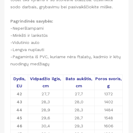
sodo darbais, grybavimu bei pasivaikščiokite miške.
Pagrindinės savybės:
-Neperšlampami
-Minkšti ir lankstūs
-Vidutinio aulo
-Lengva nuplauti
-Pagaminta iš PVC, kuriame nėra ftalatų, kadmio ir kitų
nuodingų medžiagų
Dydis,
Vidpadžio ilgis,
Bato aukštis,
Poros svoris,
EU
cm
cm
g
42
27,7
27,7
1372
43
28,3
28,0
1402
44
28,9
28,3
1484
45
29,6
28,7
1548
46
30,4
29,3
1606