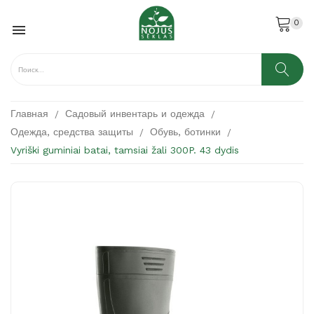
0

Главная
Садовый инвентарь и одежда
Одежда, средства защиты
Обувь, ботинки
Vyriški guminiai batai, tamsiai žali 300P. 43 dydis