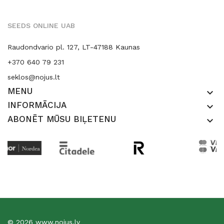
SEEDS ONLINE UAB
Raudondvario pl. 127, LT-47188 Kaunas
+370 640 79 231
seklos@nojus.lt
MENU
keyboard_arrow_down
INFORMĀCIJA
keyboard_arrow_down
ABONĒT MŪSU BIĻETENU
keyboard_arrow_down
© 2026 www.nojus.lv