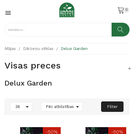
0

Mājas
Dārzeņu sēklas
Delux Garden
Visas preces

Delux Garden


Filter
36
Pēc atbilstības
-50%
-50%