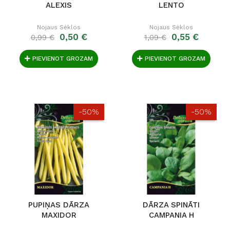
ALEXIS
LENTO
Nojaus Sėklos
Nojaus Sėklos
0,50 €
0,55 €
0,99 €
1,09 €
PIEVIENOT GROZAM
PIEVIENOT GROZAM
-50%
-50%
PUPIŅAS DĀRZA
DĀRZA SPINĀTI
MAXIDOR
CAMPANIA H