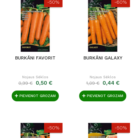
-50%
-60%
BURKĀNI FAVORIT
BURKĀNI GALAXY
Nojaus Sėklos
Nojaus Sėklos
0,50 €
0,44 €
0,99 €
1,09 €
PIEVIENOT GROZAM
PIEVIENOT GROZAM
-50%
-50%