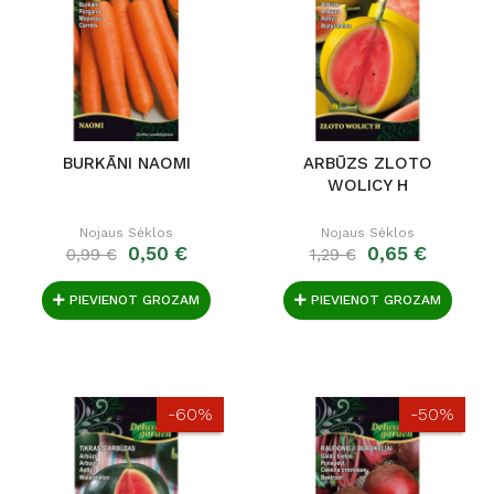
BURKĀNI NAOMI
ARBŪZS ZLOTO
WOLICY H
Nojaus Sėklos
Nojaus Sėklos
0,50 €
0,65 €
0,99 €
1,29 €
PIEVIENOT GROZAM
PIEVIENOT GROZAM
-60%
-50%