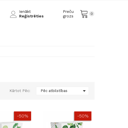
Ienākt
Preču
0
Reģistrēties
grozs

Kārtot Pēc:
Pēc atbilstības
-50%
-50%