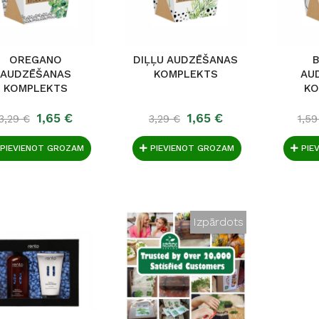
OREGANO
DIĻĻU AUDZĒŠANAS
B
AUDZĒŠANAS
KOMPLEKTS
AU
KOMPLEKTS
KO
1,65 €
1,65 €
3,29 €
3,29 €
1,59
PIEVIENOT GROZAM
PIEVIENOT GROZAM
PIE
Izpārdots