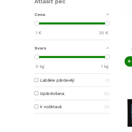
Atlasīt pēc
Cena
1
€
30
€
Svars
0
kg
1
kg
Labākie pārdevēji
1
Izpārdošana
8
Ir noliktavā
9