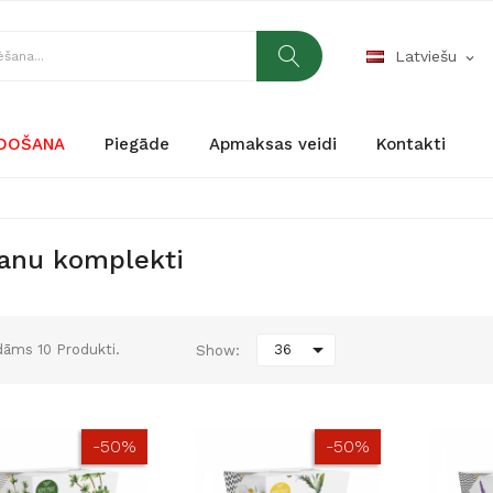
Latviešu
expand_more
RDOŠANA
Piegāde
Apmaksas veidi
Kontakti
anu komplekti

āms 10 Produkti.
36
Show:
-50%
-50%