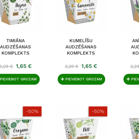
TIMIĀNA
KUMELĪŠU
AN
AUDZĒŠANAS
AUDZĒŠANAS
AU
KOMPLEKTS
KOMPLEKTS
KO
1,65 €
1,65 €
3,29 €
3,29 €
3,2
PIEVIENOT GROZAM
PIEVIENOT GROZAM
PIE
-50%
-50%