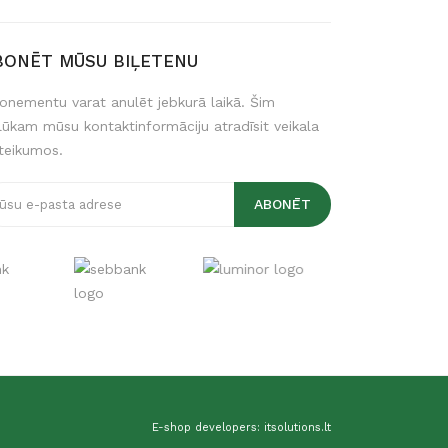
BONĒT MŪSU BIĻETENU
onementu varat anulēt jebkurā laikā. Šim
lūkam mūsu kontaktinformāciju atradīsit veikala
teikumos.
E-shop developers: itsolutions.lt