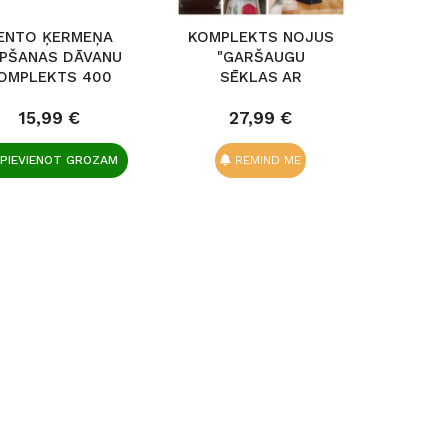
ENTO ĶERMEŅA
KOMPLEKTS NOJUS
PŠANAS DĀVANU
"GARŠAUGU
OMPLEKTS 400
SĒKLAS AR
ML...
INSTRUMENTIEM"
15,99 €
27,99 €
PIEVIENOT GROZAM
REMIND ME