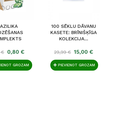
AZILIKA
100 SĒKLU DĀVANU
DZĒŠANAS
KASETE: BRĪNIŠĶĪGA
MPLEKTS
KOLEKCIJA...
0,80 €
15,00 €
 €
29,99 €
VIENOT GROZAM
PIEVIENOT GROZAM