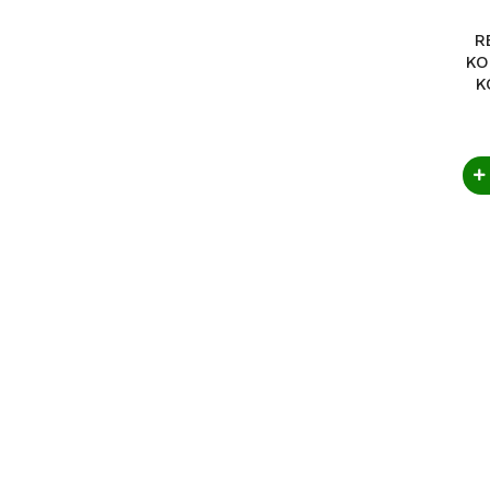
R
KO
K