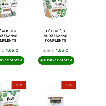
ĪSA ISOPA
PĒTERSĪĻU
DZĒŠANAS
AUDZĒŠANAS
MPLEKTS
KOMPLEKTS
1,65 €
1,65 €
9 €
3,29 €
VIENOT GROZAM
PIEVIENOT GROZAM
-50%
-50%