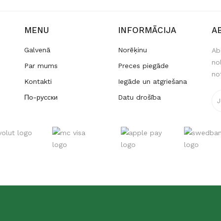
MENU
INFORMĀCIJA
A
Galvenā
Norēķinu
Ab
no
Par mums
Preces piegāde
no
Kontakti
Iegāde un atgriešana
По-русски
Datu drošība