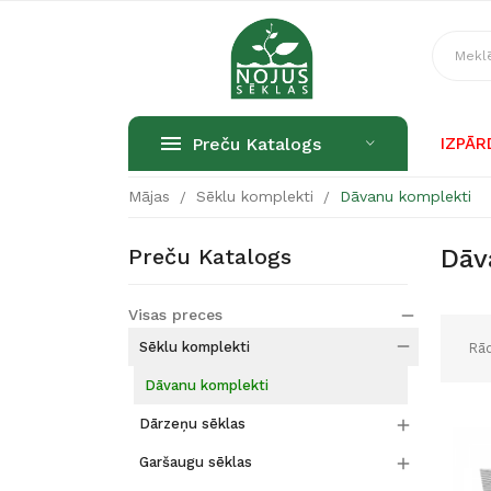
Preču Katalogs
IZPĀ
Mājas
Sēklu komplekti
Dāvanu komplekti
Preču Katalogs
Dāv
Visas preces


Sēklu komplekti
Rād
Dāvanu komplekti

Dārzeņu sēklas

Garšaugu sēklas