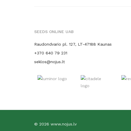
SEEDS ONLINE UAB
Raudondvario pl. 127, LT-47188 Kaunas
+370 640 79 231
seklos@nojus.lt
© 2026 www.nojus.lv