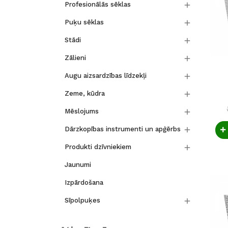

Profesionālās sēklas

Puķu sēklas

Stādi

Zālieni

Augu aizsardzības līdzekļi

Zeme, kūdra

Mēslojums

Dārzkopības instrumenti un apģērbs

Produkti dzīvniekiem
Jaunumi
Izpārdošana

Sīpolpuķes