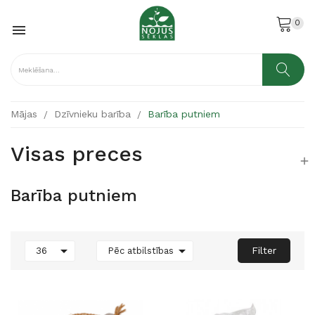
0

Mājas
Dzīvnieku barība
Barība putniem
Visas preces

Barība putniem


Filter
36
Pēc atbilstības