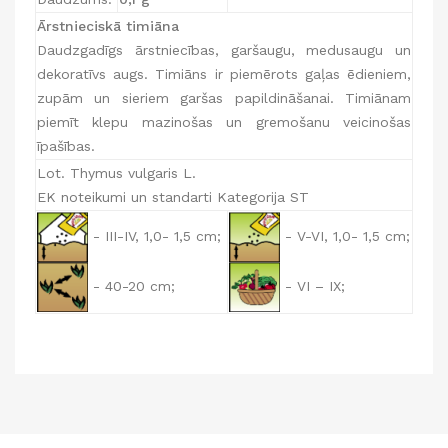
Ārstnieciskā timiāna
Daudzgadīgs ārstniecības, garšaugu, medusaugu un
dekoratīvs augs. Timiāns ir piemērots gaļas ēdieniem,
zupām un sieriem garšas papildināšanai. Timiānam
piemīt klepu mazinošas un gremošanu veicinošas
īpašības.
Lot. Thymus vulgaris L.
EK noteikumi un standarti Kategorija ST
- III-IV, 1,0- 1,5 cm;
- V-VI, 1,0- 1,5 cm;
- 40-20 cm;
- VI – IX;