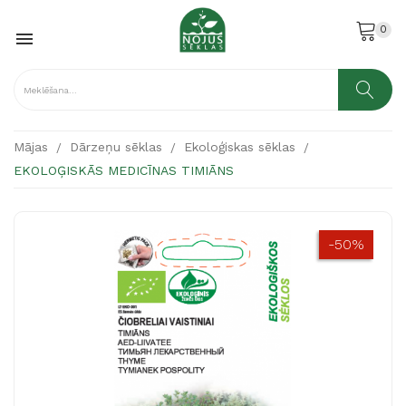
0

Mājas
Dārzeņu sēklas
Ekoloģiskas sēklas
EKOLOĢISKĀS MEDICĪNAS TIMIĀNS
-50%
-50%