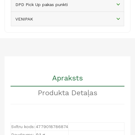
DPD Pick Up pakas punkti
VENIPAK
Apraksts
Produkta Detaļas
Svītru kods:
4779018786874
Daudzums:
0,1 g