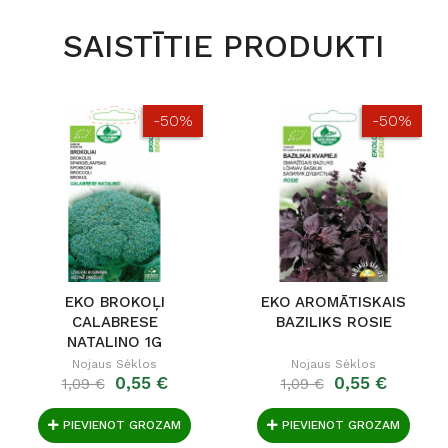
SAISTĪTIE PRODUKTI
-50%
-50%
EKO BROKOĻI
EKO AROMĀTISKAIS
CALABRESE
BAZILIKS ROSIE
NATALINO 1G
Nojaus Sėklos
Nojaus Sėklos
0,55 €
0,55 €
1,09 €
1,09 €
PIEVIENOT GROZAM
PIEVIENOT GROZAM