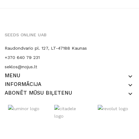
SEEDS ONLINE UAB
Raudondvario pl. 127, LT-47188 Kaunas
+370 640 79 231
seklos@nojus.lt
MENU
keyboard_arrow_down
INFORMĀCIJA
keyboard_arrow_down
ABONĒT MŪSU BIĻETENU
keyboard_arrow_down