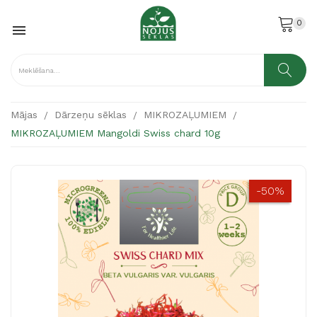
0

Mājas
Dārzeņu sēklas
MIKROZAĻUMIEM
MIKROZAĻUMIEM Mangoldi Swiss chard 10g
-50%