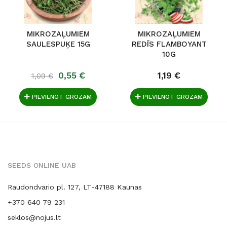
MIKROZAĻUMIEM
MIKROZAĻUMIEM
SAULESPUĶE 15G
REDĪS FLAMBOYANT
10G
0,55 €
1,19 €
1,09 €
PIEVIENOT GROZAM
PIEVIENOT GROZAM
SEEDS ONLINE UAB
Raudondvario pl. 127, LT-47188 Kaunas
+370 640 79 231
seklos@nojus.lt