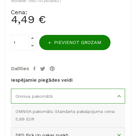
Norāde:
5907512608807
Cena:
4,49 €
PIEVIENOT GROZAM
Dalīties
Iespējamie piegādes veidi
Omniva pakomātā
OMNIVA pakomātu Standarta pakalpojuma cena:
5,99 EUR
DPD Pick Up pakas punkti