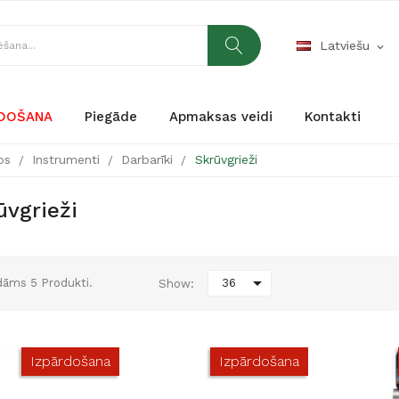
Latviešu
expand_more
RDOŠANA
Piegāde
Apmaksas veidi
Kontakti
bs
Instrumenti
Darbarīki
Skrūvgrieži
ūvgrieži

āms 5 Produkti.
36
Show:
Izpārdošana
Izpārdošana