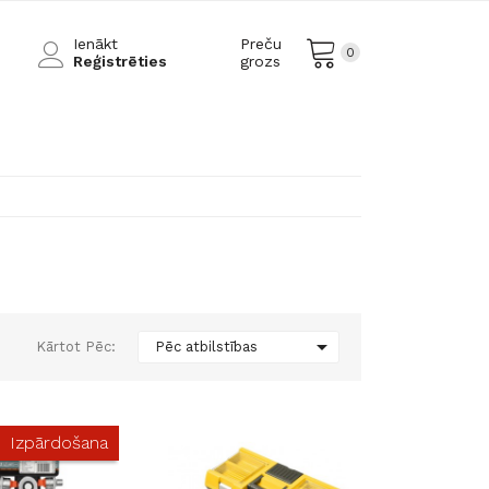
Ienākt
Preču
0
Reģistrēties
grozs

Kārtot Pēc:
Pēc atbilstības
Izpārdošana