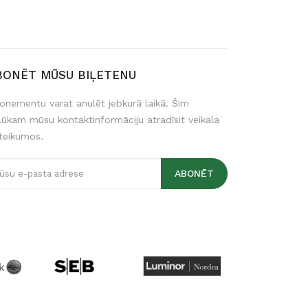
BONĒT MŪSU BIĻETENU
onementu varat anulēt jebkurā laikā. Šim
lūkam mūsu kontaktinformāciju atradīsit veikala
teikumos.