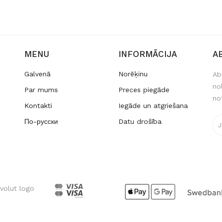
MENU
INFORMĀCIJA
A
Galvenā
Norēķinu
Ab
no
Par mums
Preces piegāde
no
Kontakti
Iegāde un atgriešana
По-русски
Datu drošība