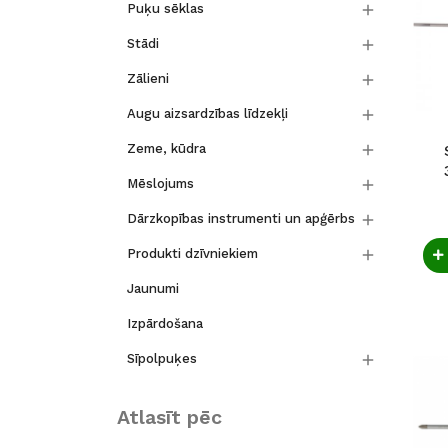

Puķu sēklas

Stādi

Zālieni

Augu aizsardzības līdzekļi

Zeme, kūdra

Mēslojums

Dārzkopības instrumenti un apģērbs

Produkti dzīvniekiem
Jaunumi
Izpārdošana

Sīpolpuķes
Atlasīt pēc