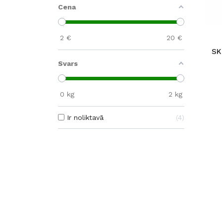
Cena
2
€
20
€
SK
Svars
0
kg
2
kg
Ir noliktavā
4