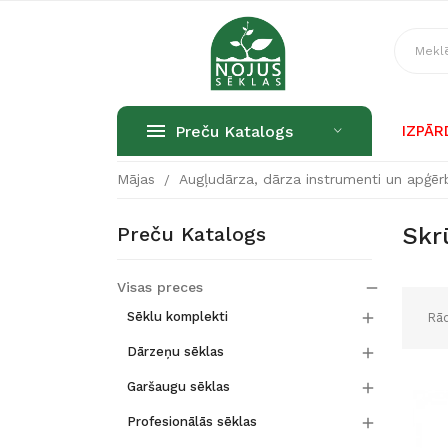
Preču Katalogs
IZPĀ
Mājas
Augļudārza, dārza instrumenti un apģēr
Preču Katalogs
Skr
Visas preces


Sēklu komplekti
Rād

Dārzeņu sēklas

Garšaugu sēklas

Profesionālās sēklas