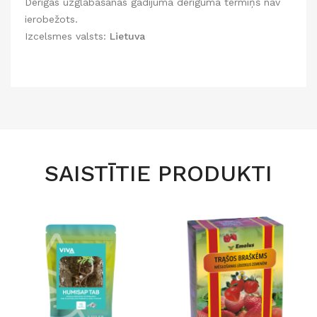
Derīgās uzglabāšanas gadījumā derīguma termiņš nav
ierobežots.
Izcelsmes valsts:
Lietuva
SAISTĪTIE PRODUKTI