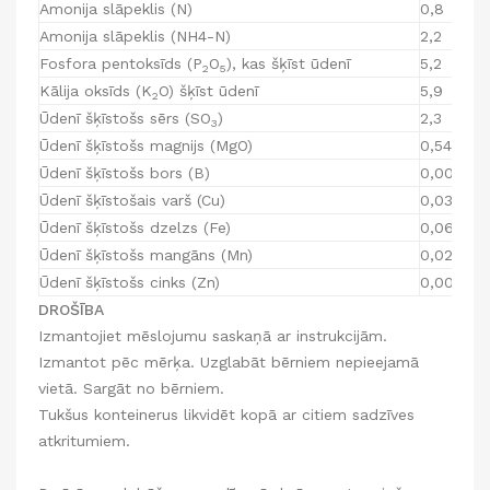
Amonija slāpeklis (N)
0,8
Amonija slāpeklis (NH4-N)
2,2
Fosfora pentoksīds (P
O
), kas šķīst ūdenī
5,2
2
5
Kālija oksīds (K
O) šķīst ūdenī
5,9
2
Ūdenī šķīstošs sērs (SO
)
2,3
3
Ūdenī šķīstošs magnijs (MgO)
0,54
Ūdenī šķīstošs bors (B)
0,005
Ūdenī šķīstošais varš (Cu)
0,030
Ūdenī šķīstošs dzelzs (Fe)
0,060
Ūdenī šķīstošs mangāns (Mn)
0,028
Ūdenī šķīstošs cinks (Zn)
0,007
DROŠĪBA
Izmantojiet mēslojumu saskaņā ar instrukcijām.
Izmantot pēc mērķa. Uzglabāt bērniem nepieejamā
vietā. Sargāt no bērniem.
Tukšus konteinerus likvidēt kopā ar citiem sadzīves
atkritumiem.