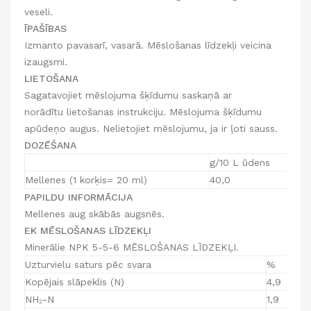
veseli.
ĪPAŠĪBAS
Izmanto pavasarī, vasarā. Mēslošanas līdzekļi veicina
izaugsmi.
LIETOŠANA
Sagatavojiet mēslojuma šķīdumu saskaņā ar
norādītu lietošanas instrukciju. Mēslojuma šķīdumu
apūdeņo augus. Nelietojiet mēslojumu, ja ir ļoti sauss.
DOZĒŠANA
g/10 L ūdens
Mellenes (1 korķis= 20 ml)
40,0
PAPILDU INFORMĀCIJA
Mellenes aug skābās augsnēs.
EK MĒSLOŠANAS LĪDZEKĻI
Minerālie NPK 5-5-6 MĒSLOŠANAS LĪDZEKĻI.
Uzturvielu saturs pēc svara
%
Kopējais slāpeklis (N)
4,9
NH₂-N
1,9