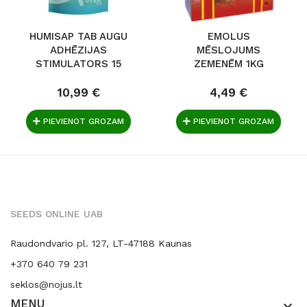
HUMISAP TAB AUGU
EMOLUS
ADHĒZIJAS
MĒSLOJUMS
STIMULATORS 15
ZEMENĒM 1KG
GAB
10,99 €
4,49 €
PIEVIENOT GROZAM
PIEVIENOT GROZAM
SEEDS ONLINE UAB
Raudondvario pl. 127, LT-47188 Kaunas
+370 640 79 231
seklos@nojus.lt
MENU
keyboard_arrow_down