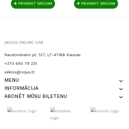
PIEVIENOT GROZAM
PIEVIENOT GROZAM
SEEDS ONLINE UAB
Raudondvario pl. 127, LT-47188 Kaunas
+370 640 79 231
seklos@nojus.lt
MENU
keyboard_arrow_down
INFORMĀCIJA
keyboard_arrow_down
ABONĒT MŪSU BIĻETENU
keyboard_arrow_down