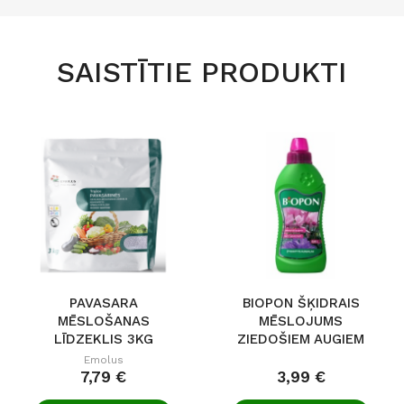
SAISTĪTIE PRODUKTI
PAVASARA
BIOPON ŠĶIDRAIS
MĒSLOŠANAS
MĒSLOJUMS
LĪDZEKLIS 3KG
ZIEDOŠIEM AUGIEM
0,5L
Emolus
7,79 €
3,99 €