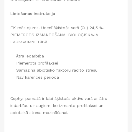
Lietošanas instrukcija
EK mēslojums. Ūdenī šķīstošs varš (Cu) 24,5 %.
PIEMĒROTS IZMANTOŠANAI BIOLOĢISKAJĀ
LAUKSAIMNIECĪBĀ.
Ātra iedarbība
Piemērots profilaksei
Samazina abiotisko faktoru radīto stresu
Nav karences perioda
Cephyr pamatā ir labi šķīstošs aktīvs varš ar ātru
iedarbību uz augiem, ko izmanto profilaksei un
abiotiskā stresa mazināšanai.