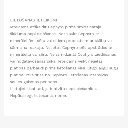
LIETOŠANAS IETEIKUMI
Ieteicams atšķaidīt Cephyro pirms smidzinātāja
šķīduma papildināšanas. Nesajaukt Cephyro ar
minerāleļļām, sēru vai citiem produktiem ar skābu vai
sārmainu reakciju. Nelietot Cephyro pēc apstrādes ar
minerāleļļu vai sēru. Neizsmidzināt Cephyro ziedēšanas
vai nogatavošanās laikā. Ieteicams veikt nelielas
platības pārbaudi pirms lietošanas visā jutīgo augu sugu
platībā. Izvairīties no Cephyro lietošanas intensīvas
saules gaismas periodos.
Lietojiet tikai tad, ja ir atzīta nepieciešamība.
Nepārsniegt lietošanas normu.