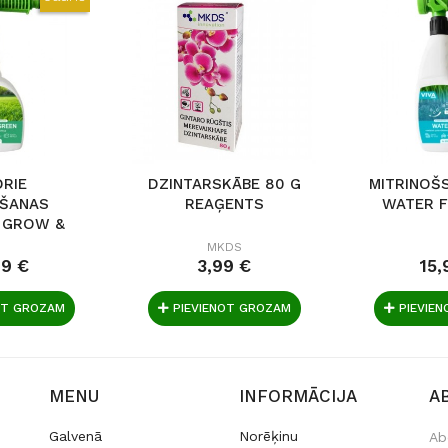
DRIE
DZINTARSKĀBE 80 G
MITRINOŠS
ŠANAS
REAĢENTS
WATER F
I GROW &
750 ML
MKDS
99 €
3,99 €
15,
OT GROZAM
PIEVIENOT GROZAM
PIEVIE
MENU
INFORMĀCIJA
A
Galvenā
Norēķinu
Ab