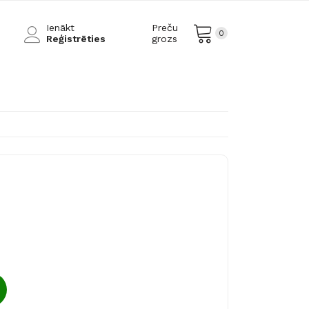
Ienākt
Preču
0
Reģistrēties
grozs