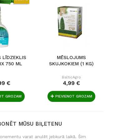
 LĪDZEKLIS
MĒSLOJUMS
NPK PLIU
IX 750 ML
SKUJKOKIEM (1 KG)
UNIV
MĒSLOJU
BalticAgro
Nojau
99 €
4,99 €
4,
NOT GROZAM
PIEVIENOT GROZAM
PIEVIE
BONĒT MŪSU BIĻETENU
onementu varat anulēt jebkurā laikā. Šim