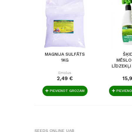
MAGNIJA SULFĀTS
ŠĶI
1KG
MĒSLO
LĪDZEKĻ
GREEN 
Emolus
2,49 €
15,
PIEVIENOT GROZAM
PIEVIEN
SEEDS ONLINE UAB