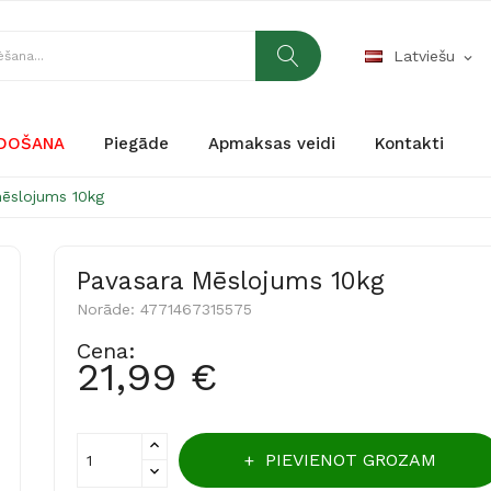
Latviešu
expand_more
RDOŠANA
Piegāde
Apmaksas veidi
Kontakti
ēslojums 10kg
Pavasara Mēslojums 10kg
Norāde:
4771467315575
Cena:
21,99 €
PIEVIENOT GROZAM