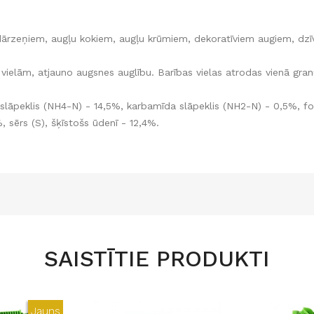
rzeņiem, augļu kokiem, augļu krūmiem, dekoratīviem augiem, dzīv
ielām, atjauno augsnes auglību. Barības vielas atrodas vienā gra
a slāpeklis (NH4-N) - 14,5%, karbamīda slāpeklis (NH2-N) - 0,5%, f
%, sērs (S), šķīstošs ūdenī - 12,4%.
SAISTĪTIE PRODUKTI
Jauns