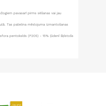
žogiem pavasarī pirms sēšanas vai jau
nulā. Tas palielina mēslojuma izmantošanas
osfora pentoksīds (P2O5) - 15% (ūdenī šķīstošs
Jauns