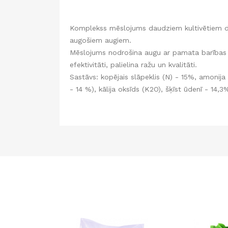
Komplekss mēslojums daudziem kultivētiem dā
augošiem augiem.
Mēslojums nodrošina augu ar pamata barības v
efektivitāti, palielina ražu un kvalitāti.
Sastāvs: kopējais slāpeklis (N) - 15%, amonij
- 14 %), kālija oksīds (K2O), šķīst ūdenī - 14,3