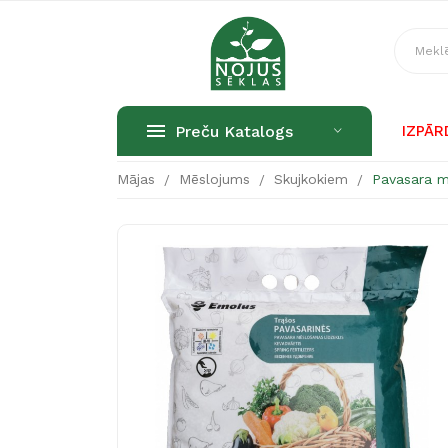
Preču Katalogs
IZPĀ
Mājas
Mēslojums
Skujkokiem
Pavasara m