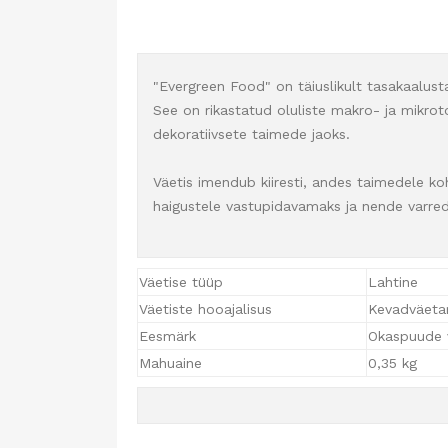
"Evergreen Food" on täiuslikult tasakaalust
See on rikastatud oluliste makro- ja mikroto
dekoratiivsete taimede jaoks.
Väetis imendub kiiresti, andes taimedele ko
haigustele vastupidavamaks ja nende varred j
Väetise tüüp
Lahtine
Väetiste hooajalisus
Kevadväeta
Eesmärk
Okaspuude v
Mahuaine
0,35 kg