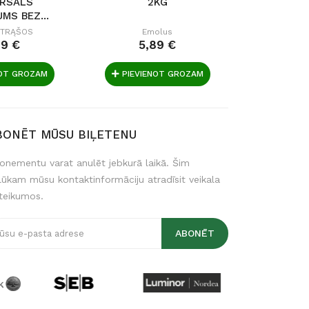
ERSĀLS
2KG
MĒSL
MS BEZ...
LĪDZE
STRES
 TRĄŠOS
Emolus
99 €
5,89 €
15
NOT GROZAM
PIEVIENOT GROZAM
PIEVIE
BONĒT MŪSU BIĻETENU
onementu varat anulēt jebkurā laikā. Šim
lūkam mūsu kontaktinformāciju atradīsit veikala
teikumos.