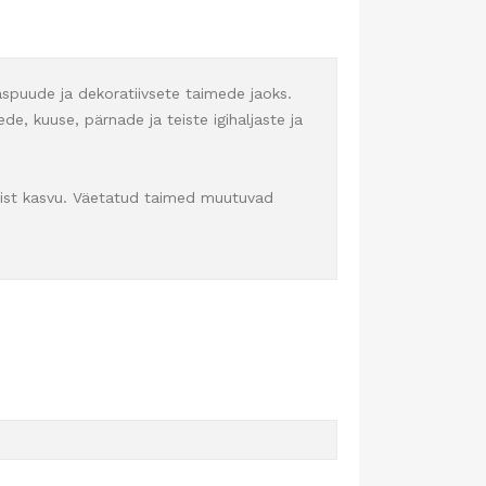
aspuude ja dekoratiivsete taimede jaoks.
e, kuuse, pärnade ja teiste igihaljaste ja
õulist kasvu. Väetatud taimed muutuvad