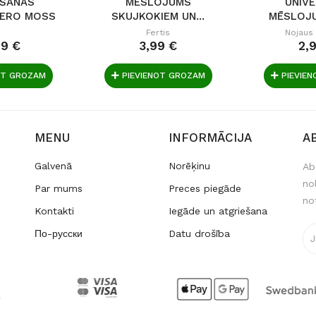
ŠANAS
MĒSLOJUMS
UNIV
ZERO MOSS
SKUJKOKIEM UN...
MĒSLOJU
 ML
Fertis
Nojaus
99 €
3,99 €
2,
OT GROZAM
PIEVIENOT GROZAM
PIEVIE
MENU
INFORMĀCIJA
A
Galvenā
Norēķinu
Ab
no
Par mums
Preces piegāde
no
Kontakti
Iegāde un atgriešana
По-русски
Datu drošība