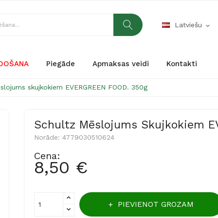
Latviešu
expand_more
RDOŠANA
Piegāde
Apmaksas veidi
Kontakti
ēslojums skujkokiem EVERGREEN FOOD. 350g
Schultz Mēslojums Skujkokiem 
Norāde:
4779030510624
Cena:
8,50 €
PIEVIENOT GROZAM