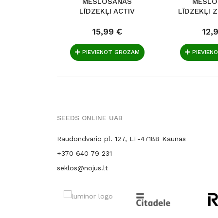
MĒSLOŠANAS
MĒSLO
LĪDZEKĻI ACTIV
LĪDZEKĻI 
BALANCE, 750 ML
750
15,99 €
12,
PIEVIENOT GROZAM
PIEVIEN
SEEDS ONLINE UAB
Raudondvario pl. 127, LT-47188 Kaunas
+370 640 79 231
seklos@nojus.lt