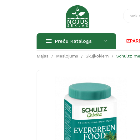
Preču Katalogs
IZPĀ
Mājas
Mēslojums
Skujkokiem
Schultz m