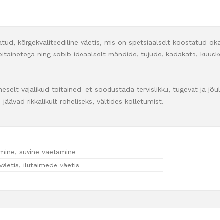
atud, kõrgekvaliteediline väetis, mis on spetsiaalselt koostatud ok
itainetega ning sobib ideaalselt mändide, tujude, kadakate, kuusked
heselt vajalikud toitained, et soodustada tervislikku, tugevat ja j
äävad rikkalikult roheliseks, vältides kolletumist.
mine, suvine väetamine
äetis, ilutaimede väetis