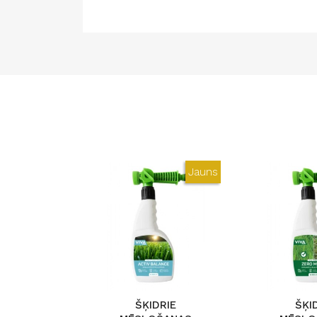
Jauns
ŠĶIDRIE
ŠĶI