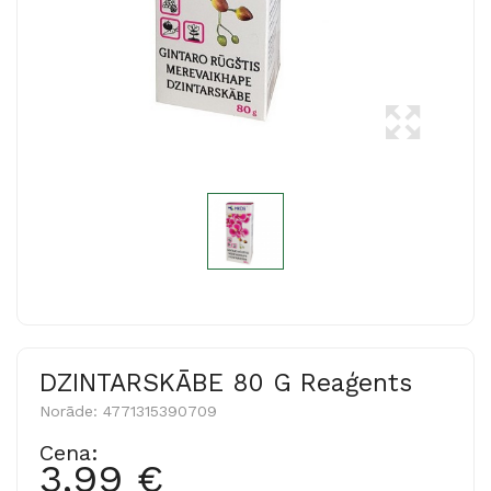
DZINTARSKĀBE 80 G Reaģents
Norāde:
4771315390709
Cena:
3,99 €