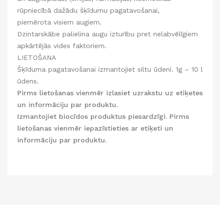
rūpniecībā dažādu šķīdumu pagatavošanai,
piemērota visiem augiem.
Dzintarskābe palielina augu izturību pret nelabvēlīgiem
apkārtējās vides faktoriem.
LIETOŠANA
Šķīduma pagatavošanai izmantojiet siltu ūdeni. 1g – 10 l
ūdens.
Pirms lietošanas vienmēr izlasiet uzrakstu uz etiķetes
un informāciju par produktu.
Izmantojiet biocīdos produktus piesardzīgi. Pirms
lietošanas vienmēr iepazīstieties ar etiķeti un
informāciju par produktu.