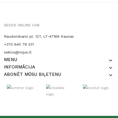
SEEDS ONLINE UAB
Raudondvario pl. 127, LT-47188 Kaunas
+370 640 79 231
seklos@nojus.lt
MENU
keyboard_arrow_down
INFORMĀCIJA
keyboard_arrow_down
ABONĒT MŪSU BIĻETENU
keyboard_arrow_down