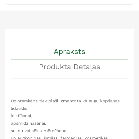
Apraksts
Produkta Detaļas
Dzintarskābe tiek plaši izmantota kā augu kopšanas
līdzeklis:
laistīšanai,
apsmidzināšanai,
sakņu vai sēklu mērcēšanai
un augkopības, ķīmijas, farmācijas, kosmētikas