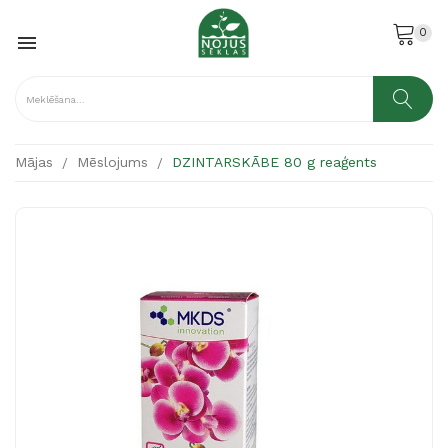
0

Mājas
Mēslojums
DZINTARSKĀBE 80 g reaģents