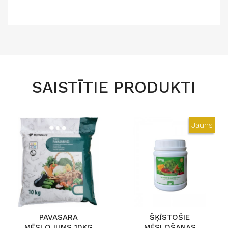
SAISTĪTIE PRODUKTI
Jauns
PAVASARA
ŠĶĪSTOŠIE
MĒSLOJUMS 10KG
MĒSLOŠANAS