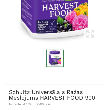
Schultz Universālais Ražas
Mēslojums HARVEST FOOD 900
Norāde:
4779030510679