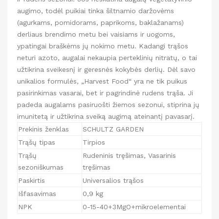
augimo, todėl puikiai tinka šiltnamio daržovėms
(agurkams, pomidorams, paprikoms, baklažanams)
derliaus brendimo metu bei vaisiams ir uogoms,
ypatingai braškėms jų nokimo metu. Kadangi trąšos
neturi azoto, augalai nekaupia perteklinių nitratų, o tai
užtikrina sveikesnį ir geresnės kokybės derlių. Dėl savo
unikalios formulės, „Harvest Food“ yra ne tik puikus
pasirinkimas vasarai, bet ir pagrindinė rudens trąša. Ji
padeda augalams pasiruošti žiemos sezonui, stiprina jų
imunitetą ir užtikrina sveiką augimą ateinantį pavasarį.
Prekinis ženklas
SCHULTZ GARDEN
Trąšų tipas
Tirpios
Trąšų
Rudeninis tręšimas, Vasarinis
sezoniškumas
tręšimas
Paskirtis
Universalios trąšos
Išfasavimas
0,9 kg
NPK
0-15-40+3MgO+mikroelementai