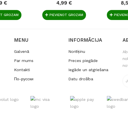
9 €
4,99 €
8,
OT GROZAM
PIEVIENOT GROZAM
PIEVIE
MENU
INFORMĀCIJA
A
Galvenā
Norēķinu
Ab
no
Par mums
Preces piegāde
no
Kontakti
Iegāde un atgriešana
По-русски
Datu drošība