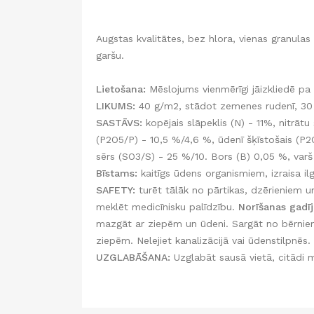
Augstas kvalitātes, bez hlora, vienas granul
garšu.
Lietošana:
Mēslojums vienmērīgi jāizkliedē pa 
LIKUMS:
40 g/m2, stādot zemenes rudenī, 30
SASTĀVS:
kopējais slāpeklis (N) - 11%, nitrāt
(P2O5/P) - 10,5 %/4,6 %, ūdenī šķīstošais (P2
sērs (SO3/S) - 25 %/10. Bors (B) 0,05 %, var
Bīstams:
kaitīgs ūdens organismiem, izraisa il
SAFETY:
turēt tālāk no pārtikas, dzērieniem u
meklēt medicīnisku palīdzību.
Norīšanas gadī
mazgāt ar ziepēm un ūdeni. Sargāt no bērniem
ziepēm. Nelejiet kanalizācijā vai ūdenstilpnēs.
UZGLABĀŠANA:
Uzglabāt sausā vietā, citādi m