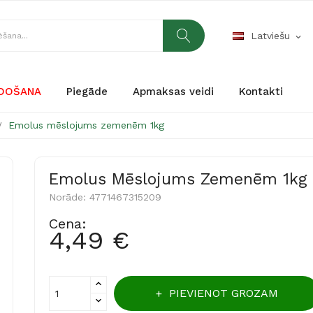
Latviešu
expand_more
RDOŠANA
Piegāde
Apmaksas veidi
Kontakti
Emolus mēslojums zemenēm 1kg
Emolus Mēslojums Zemenēm 1kg
Norāde:
4771467315209
Cena:
4,49 €
PIEVIENOT GROZAM