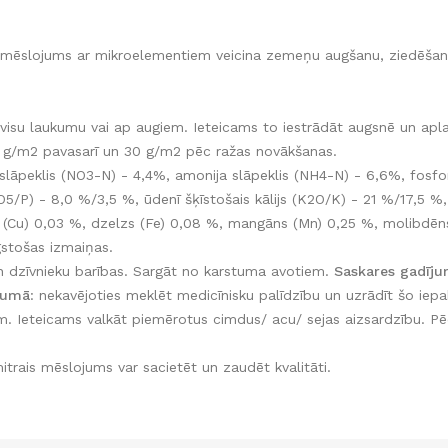
as mēslojums ar mikroelementiem veicina zemeņu augšanu, ziedēšan
visu laukumu vai ap augiem. Ieteicams to iestrādāt augsnē un aplai
 g/m2 pavasarī un 30 g/m2 pēc ražas novākšanas.
u slāpeklis (NO3-N) - 4,4%, amonija slāpeklis (NH4-N) - 6,6%, fosfor
O5/P) - 8,0 %/3,5 %, ūdenī šķīstošais kālijs (K2O/K) - 21 %/17,5 %
š (Cu) 0,03 %, dzelzs (Fe) 0,08 %, mangāns (Mn) 0,25 %, molibdēn
gstošas izmaiņas.
n dzīvnieku barības. Sargāt no karstuma avotiem.
Saskares gadīju
jumā
: nekavējoties meklēt medicīnisku palīdzību un uzrādīt šo iepa
. Ieteicams valkāt piemērotus cimdus/ acu/ sejas aizsardzību. P
itrais mēslojums var sacietēt un zaudēt kvalitāti.