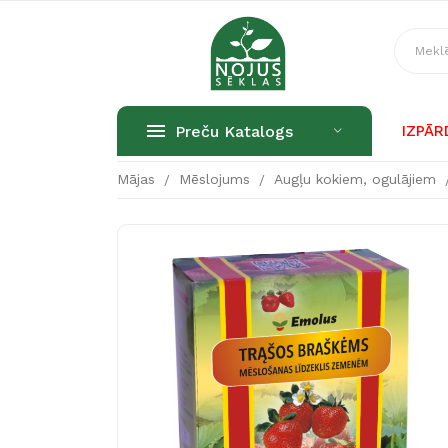
Preču Katalogs
IZPĀ
Mājas
Mēslojums
Augļu kokiem, ogulājiem