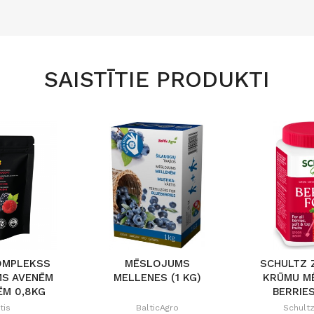
SAISTĪTIE PRODUKTI
OMPLEKSS
MĒSLOJUMS
SCHULTZ 
S AVENĒM
MELLENES (1 KG)
KRŪMU M
ĒM 0,8KG
BERRIES
tis
BalticAgro
Schult