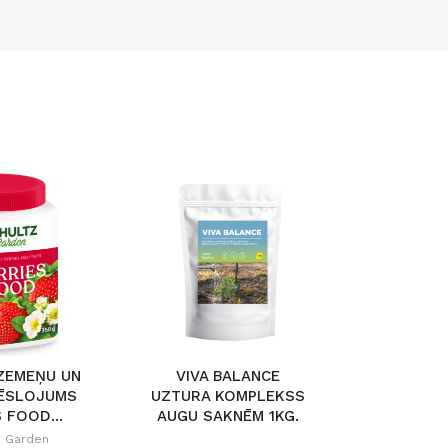
ZEMEŅU UN
VIVA BALANCE
MITRINOŠ
ĒSLOJUMS
UZTURA KOMPLEKSS
WATER F
 FOOD...
AUGU SAKNĒM 1KG.
z Garden