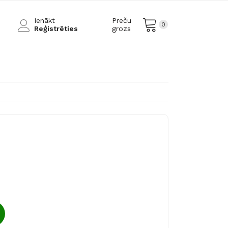
Ienākt
Preču
0
Reģistrēties
grozs