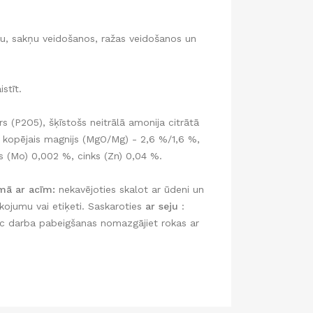
u, sakņu veidošanos, ražas veidošanos un
stīt.
s (P2O5), šķīstošs neitrālā amonija citrātā
, kopējais magnijs (MgO/Mg) - 2,6 %/1,6 %,
s (Mo) 0,002 %, cinks (Zn) 0,04 %.
mā ar acīm:
nekavējoties skalot ar ūdeni un
kojumu vai etiķeti. Saskaroties
ar seju
:
ēc darba pabeigšanas nomazgājiet rokas ar