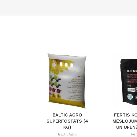
BALTIC AGRO
FERTIS K
SUPERFOSFĀTS (4
MĒSLOJUM
KG)
UN UPEN
BalticAgro
Fer