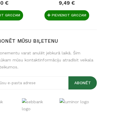
50 €
9,49 €
15
NOT GROZAM
PIEVIENOT GROZAM
PIEVIE
BONĒT MŪSU BIĻETENU
onementu varat anulēt jebkurā laikā. Šim
lūkam mūsu kontaktinformāciju atradīsit veikala
teikumos.