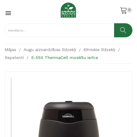
0

Mājas
Augu aizsardzības līdzekļi
Ķīmiskie līdzekļi
Repelenti
E-55X ThermaCell moskītu ierīce