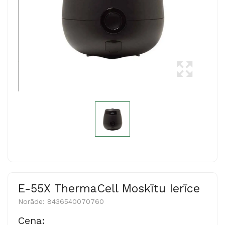
E-55X ThermaCell Moskītu Ierīce
Norāde:
8436540070760
Cena: