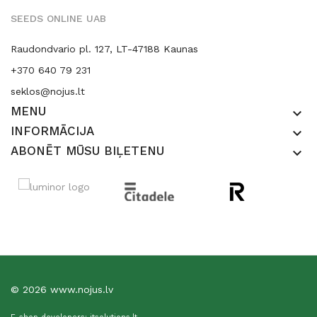
SEEDS ONLINE UAB
Raudondvario pl. 127, LT-47188 Kaunas
+370 640 79 231
seklos@nojus.lt
MENU
keyboard_arrow_down
INFORMĀCIJA
keyboard_arrow_down
ABONĒT MŪSU BIĻETENU
keyboard_arrow_down
© 2026 www.nojus.lv