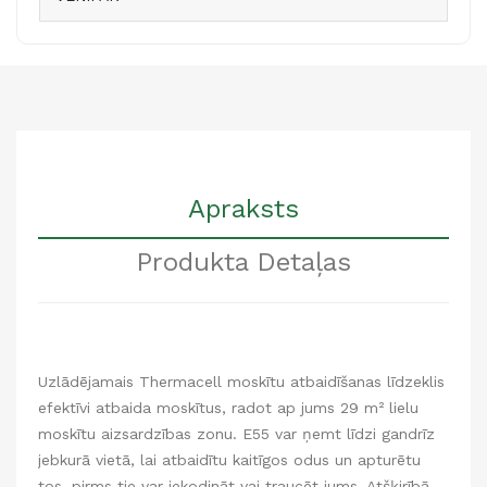
Apraksts
Produkta Detaļas
Uzlādējamais Thermacell moskītu atbaidīšanas līdzeklis
efektīvi atbaida moskītus, radot ap jums 29 m² lielu
moskītu aizsardzības zonu. E55 var ņemt līdzi gandrīz
jebkurā vietā, lai atbaidītu kaitīgos odus un apturētu
tos, pirms tie var iekodināt vai traucēt jums. Atšķirībā