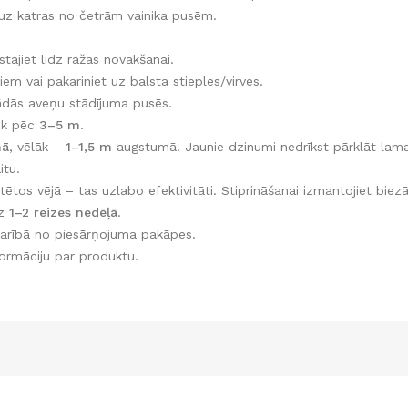
 uz katras no četrām vainika pusēm.
tājiet līdz ražas novākšanai.
iem vai pakariniet uz balsta stieples/virves.
dās aveņu stādījuma pusēs.
 ik pēc
3–5 m
.
mā
, vēlāk –
1–1,5 m
augstumā. Jaunie dzinumi nedrīkst pārklāt lama
itu.
tētos vējā – tas uzlabo efektivitāti. Stiprināšanai izmantojiet biezā
az
1–2 reizes nedēļā
.
karībā no piesārņojuma pakāpes.
formāciju par produktu.