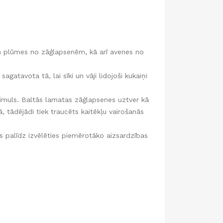
 un plūmes no zāģlapsenēm, kā arī avenes no
gatavota tā, lai sīki un vāji lidojoši kukaiņi
timuls. Baltās lamatas zāģlapsenes uztver kā
, tādējādi tiek traucēts kaitēkļu vairošanās
as palīdz izvēlēties piemērotāko aizsardzības