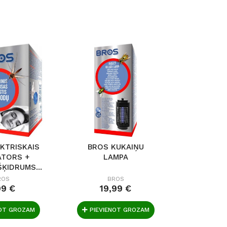
KTRISKAIS
BROS KUKAIŅU
BROS 
ATORS +
LAMPA
PRET 
ĶIDRUMS...
ĒRCĒ
ROS
BROS
B
99 €
19,99 €
4,
NOT GROZAM
PIEVIENOT GROZAM
PIEVIE