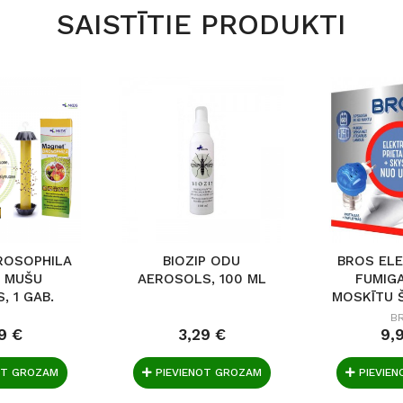
SAISTĪTIE PRODUKTI
ROSOPHILA
BIOZIP ODU
BROS ELE
 MUŠU
AEROSOLS, 100 ML
FUMIG
, 1 GAB.
MOSKĪTU Š
B
9 €
3,29 €
9,
OT GROZAM
PIEVIENOT GROZAM
PIEVIE