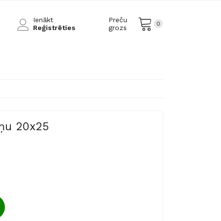
Ienākt
Preču
0
Reģistrēties
grozs
ņu 20x25