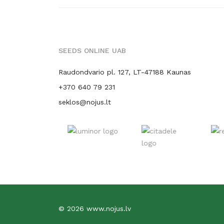
SEEDS ONLINE UAB
Raudondvario pl. 127, LT-47188 Kaunas
+370 640 79 231
seklos@nojus.lt
© 2026 www.nojus.lv