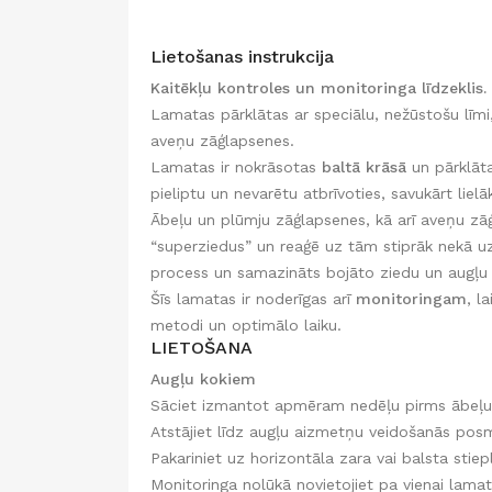
Lietošanas instrukcija
Kaitēkļu kontroles un monitoringa līdzeklis.
Lamatas pārklātas ar speciālu, nežūstošu līmi
aveņu zāģlapsenes.
Lamatas ir nokrāsotas
baltā krāsā
un pārklāta
pieliptu un nevarētu atbrīvoties, savukārt liel
Ābeļu un plūmju zāģlapsenes, kā arī aveņu zāģ
“superziedus” un reaģē uz tām stiprāk nekā uz 
process un samazināts bojāto ziedu un augļu 
Šīs lamatas ir noderīgas arī
monitoringam
, l
metodi un optimālo laiku.
LIETOŠANA
Augļu kokiem
Sāciet izmantot apmēram nedēļu pirms ābeļu
Atstājiet līdz augļu aizmetņu veidošanās po
Pakariniet uz horizontāla zara vai balsta st
Monitoringa nolūkā novietojiet pa vienai lama