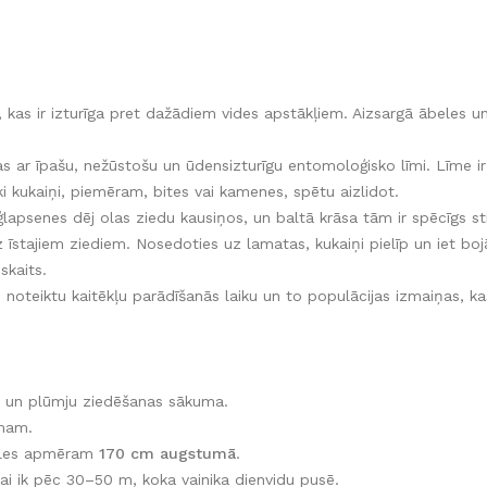
, kas ir izturīga pret dažādiem vides apstākļiem. Aizsargā ābeles
s ar īpašu, nežūstošu un ūdensizturīgu entomoloģisko līmi. Līme ir sa
āki kukaiņi, piemēram, bites vai kamenes, spētu aizlidot.
lapsenes dēj olas ziedu kausiņos, un baltā krāsa tām ir spēcīgs s
īstajiem ziediem. Nosedoties uz lamatas, kukaiņi pielīp un iet bojā
skaits.
ai noteiktu kaitēkļu parādīšanās laiku un to populācijas izmaiņas, k
 un plūmju ziedēšanas sākuma.
smam.
ieples apmēram
170 cm augstumā
.
tai ik pēc 30–50 m, koka vainika dienvidu pusē.