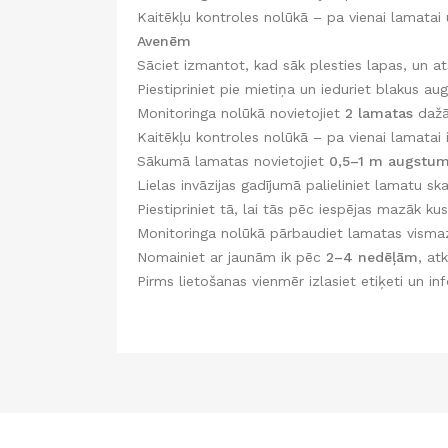
Kaitēkļu kontroles nolūkā – pa vienai lamatai
Avenēm
Sāciet izmantot, kad sāk plesties lapas, un ats
Piestipriniet pie mietiņa un ieduriet blakus aug
Monitoringa nolūkā novietojiet
2 lamatas
dažā
Kaitēkļu kontroles nolūkā – pa vienai lamatai
Sākumā lamatas novietojiet
0,5–1 m augstu
Lielas invāzijas gadījumā palieliniet lamatu ska
Piestipriniet tā, lai tās pēc iespējas mazāk kus
Monitoringa nolūkā pārbaudiet lamatas vism
Nomainiet ar jaunām ik pēc
2–4 nedēļām
, at
Pirms lietošanas vienmēr izlasiet etiķeti un in