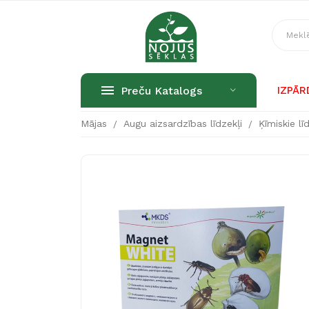
Preču Katalogs
IZPĀ
Mājas
Augu aizsardzības līdzekļi
Ķīmiskie lī