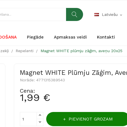
Latviešu
expand_more
RDOŠANA
Piegāde
Apmaksas veidi
Kontakti
dzekļi
Repelenti
Magnet WHITE plūmju zāģim, aveņu 20x25
Magnet WHITE Plūmju Zāģim, Ave
Norāde:
4771315389543
Cena:
1,99 €
PIEVIENOT GROZAM