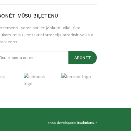
BONĒT MŪSU BIĻETENU
onementu varat anulēt jebkurā laikā. Šim
lūkam mūsu kontaktinformāciju atradīsit veikala
teikumos.
E-shop developers: itsolutions.lt