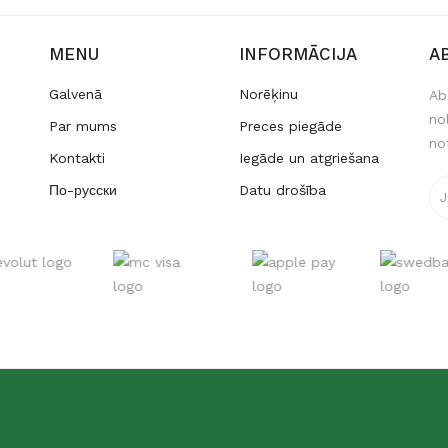
MENU
INFORMĀCIJA
A
Galvenā
Norēķinu
Ab
no
Par mums
Preces piegāde
no
Kontakti
Iegāde un atgriešana
По-русски
Datu drošība