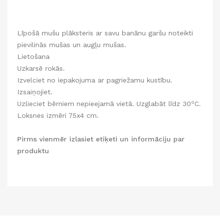
Līpošā mušu plāksteris ar savu banānu garšu noteikti
pievilinās mušas un augļu mušas.
Lietošana
Uzkarsē rokās.
Izvelciet no iepakojuma ar pagriežamu kustību.
Izsaiņojiet.
o
Uzlieciet bērniem nepieejamā vietā. Uzglabāt līdz 30
C.
Loksnes izmēri 75x4 cm.
Pirms vienmēr izlasiet etiķeti un informāciju par
produktu