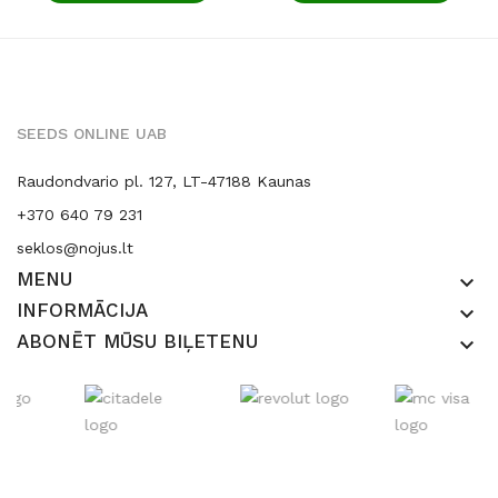
SEEDS ONLINE UAB
Raudondvario pl. 127, LT-47188 Kaunas
+370 640 79 231
seklos@nojus.lt
MENU
keyboard_arrow_down
INFORMĀCIJA
keyboard_arrow_down
ABONĒT MŪSU BIĻETENU
keyboard_arrow_down